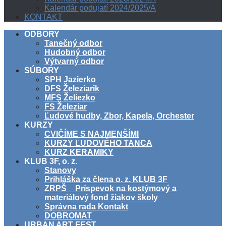
Kalendár podujatí 2024/2025/A
KONTAKT
ODBORY
Tanečný odbor
Hudobný odbor
Výtvarný odbor
SÚBORY
SPH Jazierko
DFS Železiarik
MFS Želiezko
FS Železiar
Ľudové hudby, Zbor, Kapela, Orchester
KURZY
CVIČÍME S NAJMENŠÍMI
KURZY ĽUDOVÉHO TANCA
KURZ KERAMIKY
KLUB 3F, o. z.
Stanovy
Prihláška za člena o. z. KLUB 3F
ZRPŠ _ Príspevok na kostýmový a
materiálový fond žiakov školy
Správna rada Kontakt
DOBROMAT
URBAN ART FEST