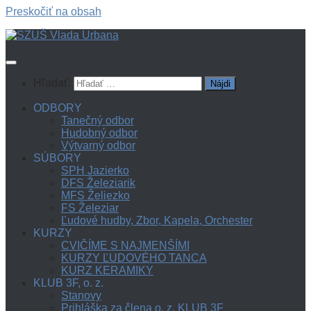
Preskočiť na obsah
Hľadať:
ODBORY
Tanečný odbor
Hudobný odbor
Výtvarný odbor
SÚBORY
SPH Jazierko
DFS Železiarik
MFS Želiezko
FS Železiar
Ľudové hudby, Zbor, Kapela, Orchester
KURZY
CVIČÍME S NAJMENŠÍMI
KURZY ĽUDOVÉHO TANCA
KURZ KERAMIKY
KLUB 3F, o. z.
Stanovy
Prihláška za člena o. z. KLUB 3F