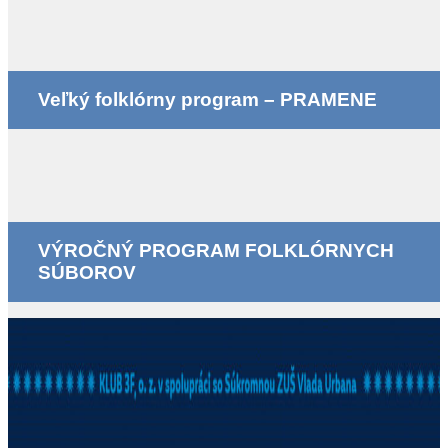
Veľký folklórny program – PRAMENE
VÝROČNÝ PROGRAM FOLKLÓRNYCH
SÚBOROV