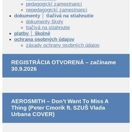
pedagogickí zamestnanci
nepedagogickí zamestnanci
dokumenty │ tlačivá na stiahnutie
dokumenty školy
tlačivá na stiahnutie
platby │ školné
ochrana osobných údajov
zásady ochrany osobných údajov
REGISTRÁCIA OTVORENÁ – začíname
30.9.2026
AEROSMITH – Don’t Want To Miss A
Thing (Peter Cmorik ft. SZUŠ Vlada
Urbana COVER)