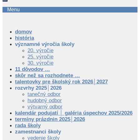
Menu
domov
história
významné výročia školy
20. výročie
25. výročie
30. výročie
11 dôvodov …
skôr než sa rozhodnete …
talentovky pre školský rok 2026│2027
rozvrhy 2025│2026
tanečný odbor
hudobný odbor
výtvarný odbor
kalendár podujatí │ galéria úspechov 2025/2026
termíny prázdnin 2025│2026
rada školy
zamestnanci školy
vedenie školy