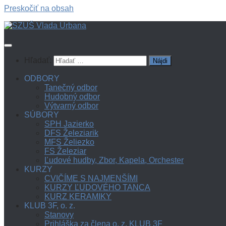
Preskočiť na obsah
Hľadať:
ODBORY
Tanečný odbor
Hudobný odbor
Výtvarný odbor
SÚBORY
SPH Jazierko
DFS Železiarik
MFS Želiezko
FS Železiar
Ľudové hudby, Zbor, Kapela, Orchester
KURZY
CVIČÍME S NAJMENŠÍMI
KURZY ĽUDOVÉHO TANCA
KURZ KERAMIKY
KLUB 3F, o. z.
Stanovy
Prihláška za člena o. z. KLUB 3F