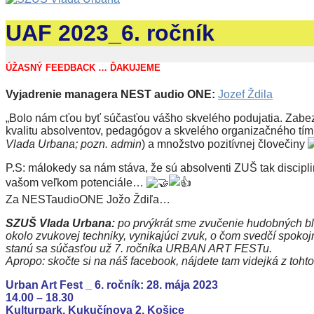
UAF 2023_6. ročník
ÚŽASNÝ FEEDBACK … ĎAKUJEME
Vyjadrenie managera NEST audio ONE:
Jozef Ždila
„Bolo nám cťou byť súčasťou vášho skvelého podujatia. Zabe
kvalitu absolventov, pedagógov a skvelého organizačného tímu.
Vlada Urbana; pozn. admin
) a množstvo pozitívnej človečiny
P.S: málokedy sa nám stáva, že sú absolventi ZUŠ tak discip
vašom veľkom potenciále…
Za NESTaudioONE Jožo Ždiľa…
SZUŠ Vlada Urbana:
po prvýkrát sme zvučenie hudobných bl
okolo zvukovej techniky, vynikajúci zvuk, o čom svedčí spoko
stanú sa súčasťou už 7. ročníka URBAN ART FESTu.
Apropo: skočte si na náš facebook, nájdete tam videjká z toht
Urban Art Fest _ 6. ročník: 28. mája 2023
14.00 – 18.30
Kulturpark, Kukučínova 2, Košice