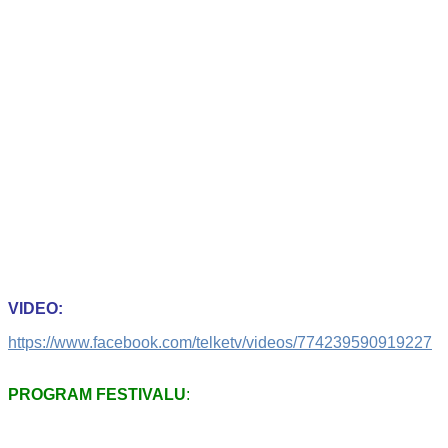
VIDEO:
https://www.facebook.com/telketv/videos/774239590919227
PROGRAM FESTIVALU
: