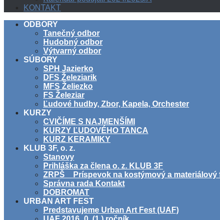
KONTAKT
ODBORY
Tanečný odbor
Hudobný odbor
Výtvarný odbor
SÚBORY
SPH Jazierko
DFS Železiarik
MFS Želiezko
FS Železiar
Ľudové hudby, Zbor, Kapela, Orchester
KURZY
CVIČÍME S NAJMENŠÍMI
KURZY ĽUDOVÉHO TANCA
KURZ KERAMIKY
KLUB 3F, o. z.
Stanovy
Prihláška za člena o. z. KLUB 3F
ZRPŠ _ Príspevok na kostýmový a materiálový 
Správna rada Kontakt
DOBROMAT
URBAN ART FEST
Predstavujeme Urban Art Fest (UAF)
UAF 2016_0. (1.) ročník