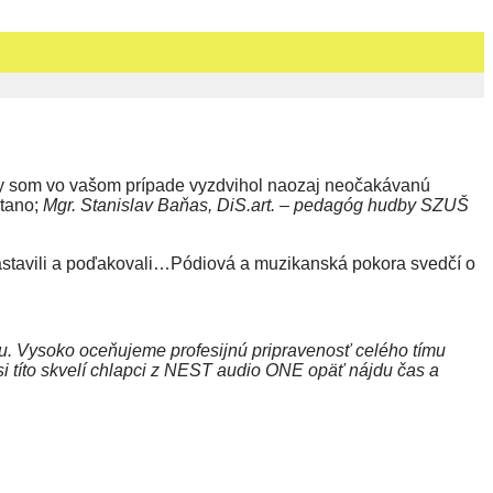
by som vo vašom prípade vyzdvihol naozaj neočakávanú
Stano;
Mgr. Stanislav Baňas, DiS.art. – pedagóg hudby SZUŠ
zastavili a poďakovali…Pódiová a muzikanská pokora svedčí o
u. Vysoko oceňujeme profesijnú pripravenosť celého tímu
si títo skvelí chlapci z NEST audio ONE opäť nájdu čas a