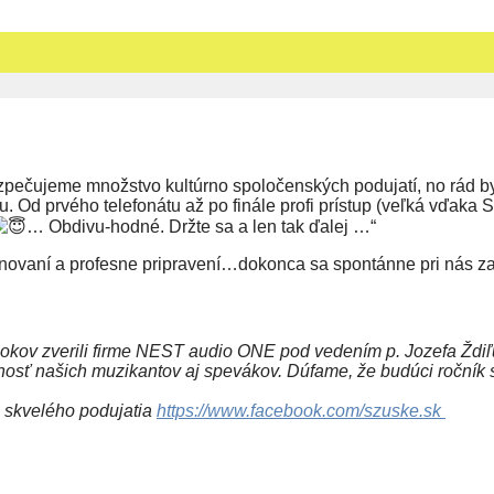
zpečujeme množstvo kultúrno spoločenských podujatí, no rád 
 Od prvého telefonátu až po finále profi prístup (veľká vďaka 
… Obdivu-hodné. Držte sa a len tak ďalej …“
linovaní a profesne pripravení…dokonca sa spontánne pri nás 
okov zverili firme NEST audio ONE pod vedením p. Jozefa Ždiľ
jnosť našich muzikantov aj spevákov. Dúfame, že budúci ročník 
o skvelého podujatia
https://www.facebook.com/szuske.sk