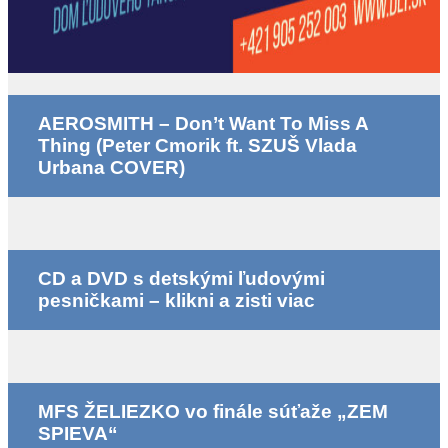
AEROSMITH – Don’t Want To Miss A
Thing (Peter Cmorik ft. SZUŠ Vlada
Urbana COVER)
CD a DVD s detskými ľudovými
pesničkami – klikni a zisti viac
MFS ŽELIEZKO vo finále súťaže „ZEM
SPIEVA“