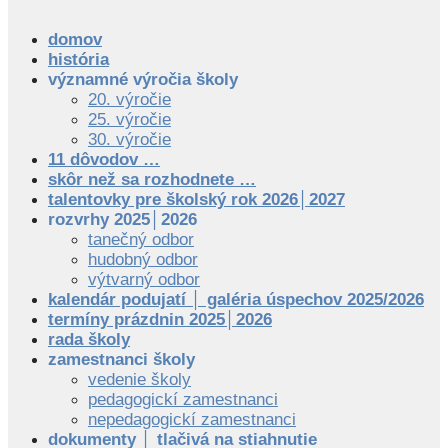
domov
história
významné výročia školy
20. výročie
25. výročie
30. výročie
11 dôvodov …
skôr než sa rozhodnete …
talentovky pre školský rok 2026│2027
rozvrhy 2025│2026
tanečný odbor
hudobný odbor
výtvarný odbor
kalendár podujatí │ galéria úspechov 2025/2026
termíny prázdnin 2025│2026
rada školy
zamestnanci školy
vedenie školy
pedagogickí zamestnanci
nepedagogickí zamestnanci
dokumenty │ tlačivá na stiahnutie