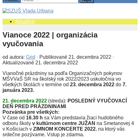
Aktuálne
Vianoce 2022 | organizácia
vyučovania
od autora:
Grid
· Publikované
21. decembra 2022
·
Aktualizované
21. decembra 2022
Vianočné prázdniny sa podľa Organizačných pokynov
MŠVVaŠ SR na školský rok 2022/2023 uskutočnia vo
všetkých školách v termíne od
23. decembra 2022
do
7.
januára 2023.
21. decembra 2022
(streda):
POSLEDNÝ VYUČOVACÍ
DEŇ PRED PRÁZDNINAMI
Pozvánka pre všetkých:
V čase od
16.30 h
sa Vám predstavia žiaci hudobného
odboru školy
v kultúrnom centre JUŽAN
na Smetanovej 4
v Košiciach v
ZIMNOM KONCERTE 2022
, na ktorý vás
srdečne pozývame. Vstup je zdarma.