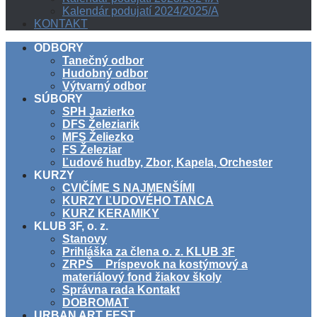
Kalendár podujatí 2024/2025/A
KONTAKT
ODBORY
Tanečný odbor
Hudobný odbor
Výtvarný odbor
SÚBORY
SPH Jazierko
DFS Železiarik
MFS Želiezko
FS Železiar
Ľudové hudby, Zbor, Kapela, Orchester
KURZY
CVIČÍME S NAJMENŠÍMI
KURZY ĽUDOVÉHO TANCA
KURZ KERAMIKY
KLUB 3F, o. z.
Stanovy
Prihláška za člena o. z. KLUB 3F
ZRPŠ _ Príspevok na kostýmový a
materiálový fond žiakov školy
Správna rada Kontakt
DOBROMAT
URBAN ART FEST