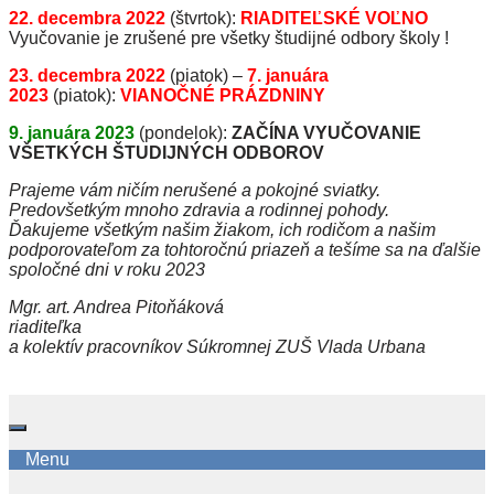
22. decembra 2022
(štvrtok):
RIADITEĽSKÉ VOĽNO
Vyučovanie je zrušené pre všetky študijné odbory školy !
23. decembra 2022
(piatok) –
7. januára
2023
(piatok):
VIANOČNÉ PRÁZDNINY
9. januára 2023
(pondelok):
ZAČÍNA VYUČOVANIE
VŠETKÝCH ŠTUDIJNÝCH ODBOROV
Prajeme vám ničím nerušené a pokojné sviatky.
Predovšetkým mnoho zdravia a rodinnej pohody.
Ďakujeme všetkým našim žiakom, ich rodičom a našim
podporovateľom za tohtoročnú priazeň a tešíme sa na ďalšie
spoločné dni v roku 2023
Mgr. art. Andrea Pitoňáková
riaditeľka
a kolektív pracovníkov Súkromnej ZUŠ Vlada Urbana
Menu