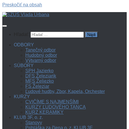
Preskočiť na obsah
Hľadať:
ODBORY
Tanečný odbor
Hudobný odbor
Výtvarný odbor
SÚBORY
SPH Jazierko
DFS Železiarik
MFS Želiezko
FS Železiar
Ľudové hudby, Zbor, Kapela, Orchester
KURZY
CVIČÍME S NAJMENŠÍMI
KURZY ĽUDOVÉHO TANCA
KURZ KERAMIKY
KLUB 3F, o. z.
Stanovy
Prihláška za člena o. z. KLUB 3F