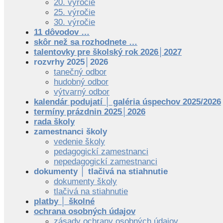
20. výročie
25. výročie
30. výročie
11 dôvodov …
skôr než sa rozhodnete …
talentovky pre školský rok 2026│2027
rozvrhy 2025│2026
tanečný odbor
hudobný odbor
výtvarný odbor
kalendár podujatí │ galéria úspechov 2025/2026
termíny prázdnin 2025│2026
rada školy
zamestnanci školy
vedenie školy
pedagogickí zamestnanci
nepedagogickí zamestnanci
dokumenty │ tlačivá na stiahnutie
dokumenty školy
tlačivá na stiahnutie
platby │ školné
ochrana osobných údajov
zásady ochrany osobných údajov