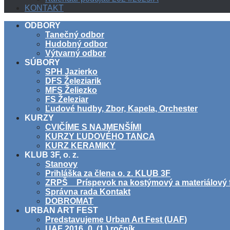
KONTAKT
ODBORY
Tanečný odbor
Hudobný odbor
Výtvarný odbor
SÚBORY
SPH Jazierko
DFS Železiarik
MFS Želiezko
FS Železiar
Ľudové hudby, Zbor, Kapela, Orchester
KURZY
CVIČÍME S NAJMENŠÍMI
KURZY ĽUDOVÉHO TANCA
KURZ KERAMIKY
KLUB 3F, o. z.
Stanovy
Prihláška za člena o. z. KLUB 3F
ZRPŠ _ Príspevok na kostýmový a materiálový 
Správna rada Kontakt
DOBROMAT
URBAN ART FEST
Predstavujeme Urban Art Fest (UAF)
UAF 2016_0. (1.) ročník