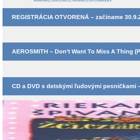
REGISTRÁCIA OTVORENÁ – začíname 30.9.
AEROSMITH – Don’t Want To Miss A Thing (P
CD a DVD s detskými ľudovými pesničkami – k