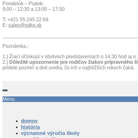
Pondelok – Piatok:
9:00 – 12:30 a 13:00 – 17:30
T: +421 55 245 22 69
E:
sales@sdke.sk
________________________________________________
Poznámka.:
1.) Žiaci účinkujú v obidvoch predstaveniach o 14.30 hod aj 
2.)
Dôležité upozornenie pre rodičov žiakov prípravného š
prídete pozrieť a deti uvidia, čo ich v najbližších rokoch čaká.
Menu
domov
história
významné výročia školy