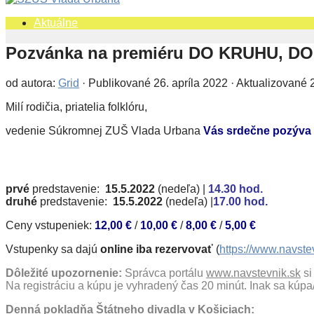
Aktuálne
Pozvánka na premiéru DO KRUHU, D
od autora:
Grid
· Publikované
26. apríla 2022
· Aktualizované
Milí rodičia, priatelia folklóru,
vedenie Súkromnej ZUŠ Vlada Urbana
Vás srdečne pozýva
prvé
predstavenie:
15.5.2022
(nedeľa) |
14.30 hod.
druhé
predstavenie:
15.5.2022
(nedeľa) |
1
7.0
Ceny vstupeniek:
12,00 €
/
10,00 €
/
8,00 €
/
5,00 €
Vstupenky sa dajú
online iba rezervovať
(
https://www.navste
Dôležité upozornenie:
Správca portálu
www.navstevnik.sk
si
Na registráciu a kúpu je vyhradený čas 20 minút. Inak sa kúpa/
Denná pokladňa Štátneho divadla v Košiciach: