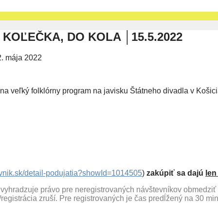
O KOĽEČKA, DO KOLA │15.5.2022
2. mája 2022
na veľký folklórny program na javisku Štátneho divadla v Koš
0 hod.
vnik.sk/detail-podujatia?showId=1014505
)
zakúpiť sa dajú
len
 vyhradzuje právo pre neregistrovaných návštevníkov obmedziť
registrácia zruší. Pre registrovaných je čas predĺžený na 30 min