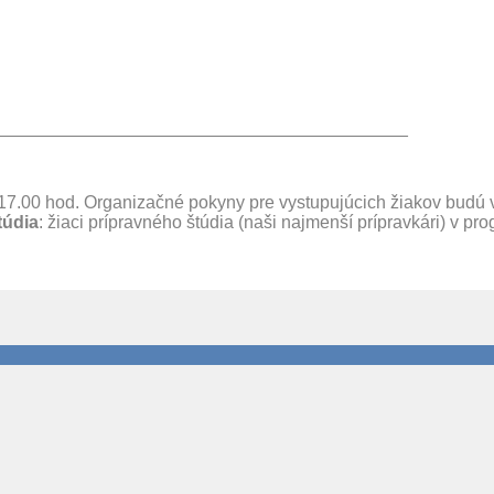
__________________________________________
o 17.00 hod. Organizačné pokyny pre vystupujúcich žiakov budú
túdia
: žiaci prípravného štúdia (naši najmenší prípravkári) v 