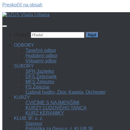
Preskočiť na obsah
Hľadať:
ODBORY
Tanečný odbor
Hudobný odbor
Výtvarný odbor
SÚBORY
SPH Jazierko
DFS Železiarik
MFS Želiezko
FS Železiar
Ľudové hudby, Zbor, Kapela, Orchester
KURZY
CVIČÍME S NAJMENŠÍMI
KURZY ĽUDOVÉHO TANCA
KURZ KERAMIKY
KLUB 3F, o. z.
Stanovy
Prihláška za člena o. z. KLUB 3F