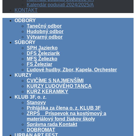
Kalendár podujatí 2024/2025/A
KONTAKT
ODBORY
Tanečný odbor
Hudobný odbor
Výtvarný odbor
SÚBORY
SPH Jazierko
DFS Železiarik
MFS Želiezko
FS Železiar
Ľudové hudby, Zbor, Kapela, Orchester
KURZY
CVIČÍME S NAJMENŠÍMI
KURZY ĽUDOVÉHO TANCA
KURZ KERAMIKY
KLUB 3F, o. z.
Stanovy
Prihláška za člena o. z. KLUB 3F
ZRPŠ _ Príspevok na kostýmový a
materiálový fond žiakov školy
Správna rada Kontakt
DOBROMAT
URBAN ART FEST