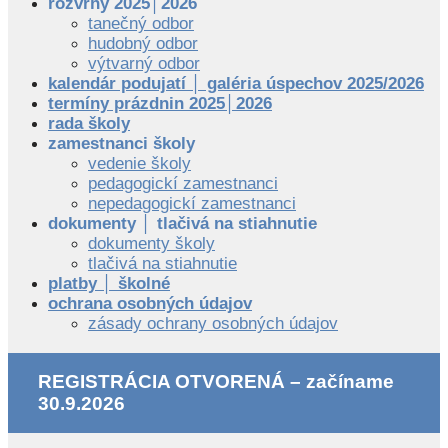
rozvrhy 2025│2026
tanečný odbor
hudobný odbor
výtvarný odbor
kalendár podujatí │ galéria úspechov 2025/2026
termíny prázdnin 2025│2026
rada školy
zamestnanci školy
vedenie školy
pedagogickí zamestnanci
nepedagogickí zamestnanci
dokumenty │ tlačivá na stiahnutie
dokumenty školy
tlačivá na stiahnutie
platby │ školné
ochrana osobných údajov
zásady ochrany osobných údajov
REGISTRÁCIA OTVORENÁ – začíname
30.9.2026