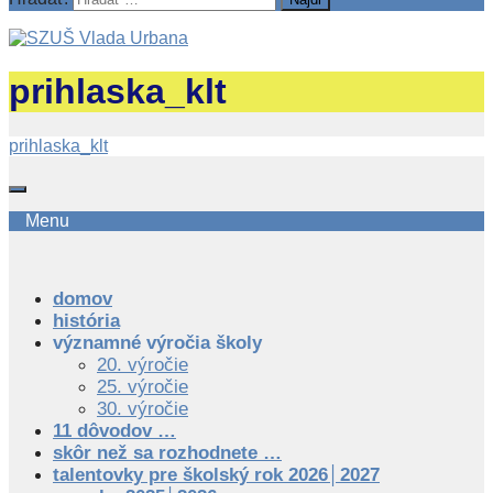
prihlaska_klt
prihlaska_klt
Menu
domov
história
významné výročia školy
20. výročie
25. výročie
30. výročie
11 dôvodov …
skôr než sa rozhodnete …
talentovky pre školský rok 2026│2027