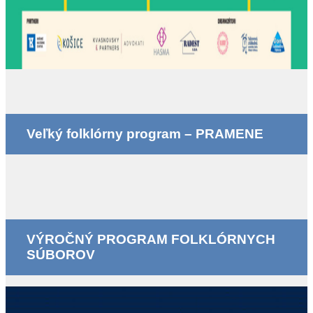
Veľký folklórny program – PRAMENE
VÝROČNÝ PROGRAM FOLKLÓRNYCH
SÚBOROV