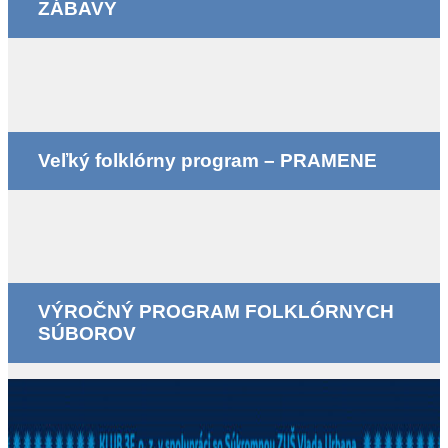
ZÁBAVY
Veľký folklórny program – PRAMENE
VÝROČNÝ PROGRAM FOLKLÓRNYCH
SÚBOROV