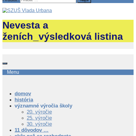
Nevesta a
ženích_výsledková listina
Menu
domov
história
významné výročia školy
20. výročie
25. výročie
30. výročie
11 dôvodov …