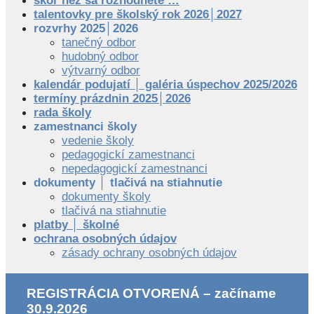
skôr než sa rozhodnete …
talentovky pre školský rok 2026│2027
rozvrhy 2025│2026
tanečný odbor
hudobný odbor
výtvarný odbor
kalendár podujatí │ galéria úspechov 2025/2026
termíny prázdnin 2025│2026
rada školy
zamestnanci školy
vedenie školy
pedagogickí zamestnanci
nepedagogickí zamestnanci
dokumenty │ tlačivá na stiahnutie
dokumenty školy
tlačivá na stiahnutie
platby │ školné
ochrana osobných údajov
zásady ochrany osobných údajov
REGISTRÁCIA OTVORENÁ – začíname
30.9.2026