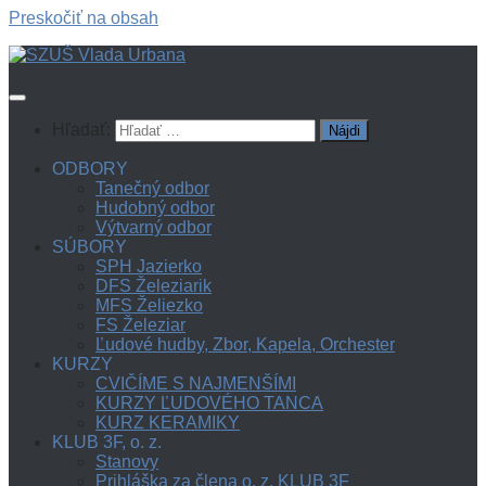
Preskočiť na obsah
Hľadať:
ODBORY
Tanečný odbor
Hudobný odbor
Výtvarný odbor
SÚBORY
SPH Jazierko
DFS Železiarik
MFS Želiezko
FS Železiar
Ľudové hudby, Zbor, Kapela, Orchester
KURZY
CVIČÍME S NAJMENŠÍMI
KURZY ĽUDOVÉHO TANCA
KURZ KERAMIKY
KLUB 3F, o. z.
Stanovy
Prihláška za člena o. z. KLUB 3F