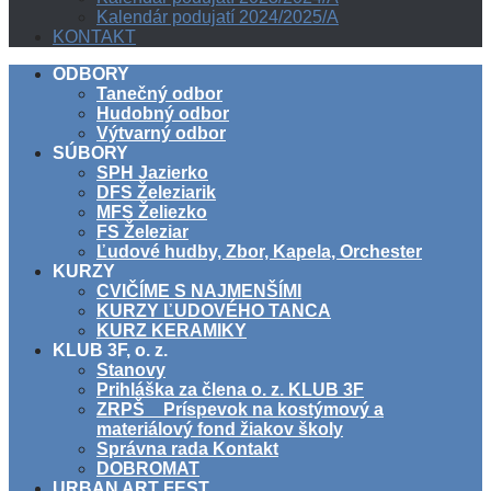
Kalendár podujatí 2024/2025/A
KONTAKT
ODBORY
Tanečný odbor
Hudobný odbor
Výtvarný odbor
SÚBORY
SPH Jazierko
DFS Železiarik
MFS Želiezko
FS Železiar
Ľudové hudby, Zbor, Kapela, Orchester
KURZY
CVIČÍME S NAJMENŠÍMI
KURZY ĽUDOVÉHO TANCA
KURZ KERAMIKY
KLUB 3F, o. z.
Stanovy
Prihláška za člena o. z. KLUB 3F
ZRPŠ _ Príspevok na kostýmový a
materiálový fond žiakov školy
Správna rada Kontakt
DOBROMAT
URBAN ART FEST