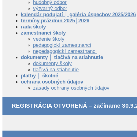
hudobný odbor
výtvarný odbor
kalendár podujatí │ galéria úspechov 2025/2026
termíny prázdnin 2025│2026
rada školy
zamestnanci školy
vedenie školy
pedagogickí zamestnanci
nepedagogickí zamestnanci
dokumenty │ tlačivá na stiahnutie
dokumenty školy
tlačivá na stiahnutie
platby │ školné
ochrana osobných údajov
zásady ochrany osobných údajov
REGISTRÁCIA OTVORENÁ – začíname 30.9.