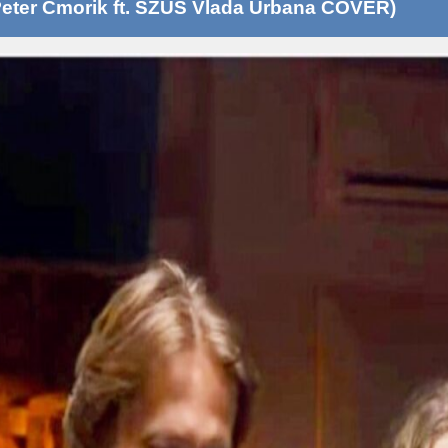
eter Cmorik ft. SZUŠ Vlada Urbana COVER)