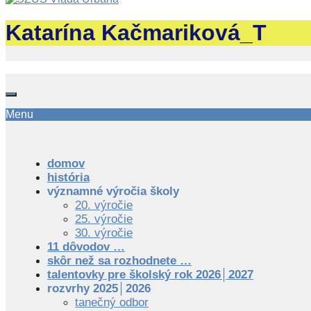
Katarína Kačmariková_T
Menu
domov
história
významné výročia školy
20. výročie
25. výročie
30. výročie
11 dôvodov …
skôr než sa rozhodnete …
talentovky pre školský rok 2026│2027
rozvrhy 2025│2026
tanečný odbor