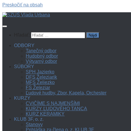
Preskočiť na obsah
Hľadať:
ODBORY
Tanečný odbor
Hudobný odbor
Výtvarný odbor
SÚBORY
SPH Jazierko
DFS Železiarik
MFS Želiezko
FS Železiar
Ľudové hudby, Zbor, Kapela, Orchester
KURZY
CVIČÍME S NAJMENŠÍMI
KURZY ĽUDOVÉHO TANCA
KURZ KERAMIKY
KLUB 3F, o. z.
Stanovy
Prihláška za člena o. z. KLUB 3F