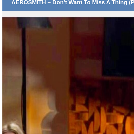
AEROSMITH – Don’t Want To Miss A Thing (P