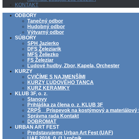
KONTAKT
ODBORY
Tanečný odbor
Hudobný odbor
Výtvarný odbor
SÚBORY
SPH Jazierko
DFS Železiarik
MFS Želiezko
FS Železiar
Ľudové hudby, Zbor, Kapela, Orchester
KURZY
CVIČÍME S NAJMENŠÍMI
KURZY ĽUDOVÉHO TANCA
KURZ KERAMIKY
KLUB 3F, o. z.
Stanovy
Prihláška za člena o. z. KLUB 3F
ZRPŠ _ Príspevok na kostýmový a materiálový 
Správna rada Kontakt
DOBROMAT
URBAN ART FEST
Predstavujeme Urban Art Fest (UAF)
UAF 2016_0. (1.) ročník