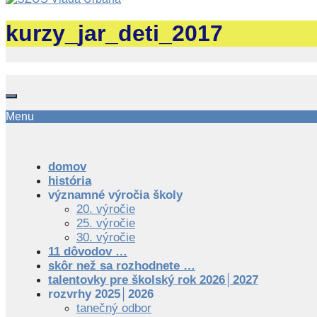
kurzy_jar_deti_2017
Menu
domov
história
významné výročia školy
20. výročie
25. výročie
30. výročie
11 dôvodov …
skôr než sa rozhodnete …
talentovky pre školský rok 2026│2027
rozvrhy 2025│2026
tanečný odbor