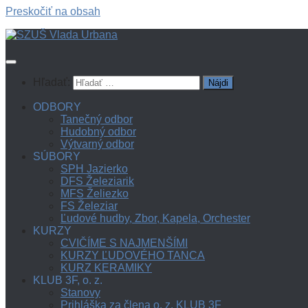
Preskočiť na obsah
Hľadať:
ODBORY
Tanečný odbor
Hudobný odbor
Výtvarný odbor
SÚBORY
SPH Jazierko
DFS Železiarik
MFS Želiezko
FS Železiar
Ľudové hudby, Zbor, Kapela, Orchester
KURZY
CVIČÍME S NAJMENŠÍMI
KURZY ĽUDOVÉHO TANCA
KURZ KERAMIKY
KLUB 3F, o. z.
Stanovy
Prihláška za člena o. z. KLUB 3F