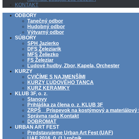
KONTAKT
ODBORY
Tanečný odbor
Hudobný odbor
Výtvarný odbor
SÚBORY
SPH Jazierko
DFS Železiarik
MFS Želiezko
FS Železiar
Ľudové hudby, Zbor, Kapela, Orchester
KURZY
CVIČÍME S NAJMENŠÍMI
KURZY ĽUDOVÉHO TANCA
KURZ KERAMIKY
KLUB 3F, o. z.
Stanovy
Prihláška za člena o. z. KLUB 3F
ZRPŠ _ Príspevok na kostýmový a materiálový 
Správna rada Kontakt
DOBROMAT
URBAN ART FEST
Predstavujeme Urban Art Fest (UAF)
UAF 2016_0. (1.) ročník