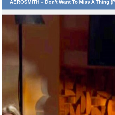
AEROSMITH – Don’t Want To Miss A Thing (P