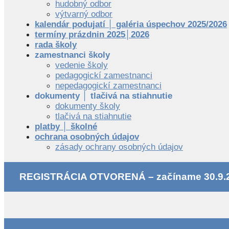
hudobný odbor
výtvarný odbor
kalendár podujatí │ galéria úspechov 2025/2026
termíny prázdnin 2025│2026
rada školy
zamestnanci školy
vedenie školy
pedagogickí zamestnanci
nepedagogickí zamestnanci
dokumenty │ tlačivá na stiahnutie
dokumenty školy
tlačivá na stiahnutie
platby │ školné
ochrana osobných údajov
zásady ochrany osobných údajov
REGISTRÁCIA OTVORENÁ – začíname 30.9.