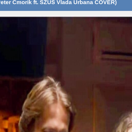
eter Cmorik ft. SZUŠ Vlada Urbana COVER)