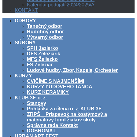
Kalendár podujatí 2024/2025/A
KONTAKT
ODBORY
Tanečný odbor
Hudobný odbor
Výtvarný odbor
SÚBORY
SPH Jazierko
DFS Železiarik
MFS Želiezko
FS Železiar
Ľudové hudby, Zbor, Kapela, Orchester
KURZY
CVIČÍME S NAJMENŠÍMI
KURZY ĽUDOVÉHO TANCA
KURZ KERAMIKY
KLUB 3F, o. z.
Stanovy
Prihláška za člena o. z. KLUB 3F
ZRPŠ _ Príspevok na kostýmový a
materiálový fond žiakov školy
Správna rada Kontakt
DOBROMAT
URBAN ART FEST