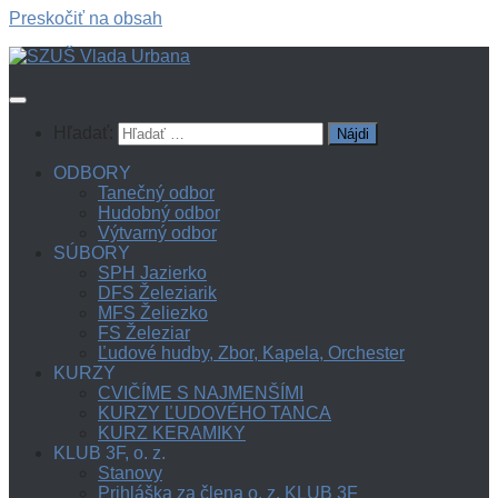
Preskočiť na obsah
Hľadať:
ODBORY
Tanečný odbor
Hudobný odbor
Výtvarný odbor
SÚBORY
SPH Jazierko
DFS Železiarik
MFS Želiezko
FS Železiar
Ľudové hudby, Zbor, Kapela, Orchester
KURZY
CVIČÍME S NAJMENŠÍMI
KURZY ĽUDOVÉHO TANCA
KURZ KERAMIKY
KLUB 3F, o. z.
Stanovy
Prihláška za člena o. z. KLUB 3F