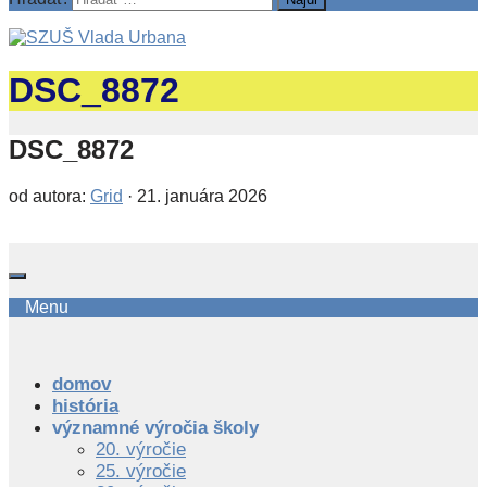
DSC_8872
DSC_8872
od autora:
Grid
·
21. januára 2026
Menu
domov
história
významné výročia školy
20. výročie
25. výročie