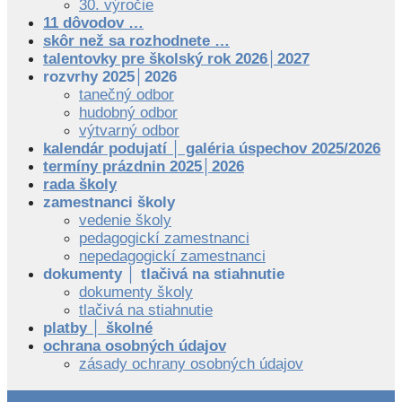
30. výročie
11 dôvodov …
skôr než sa rozhodnete …
talentovky pre školský rok 2026│2027
rozvrhy 2025│2026
tanečný odbor
hudobný odbor
výtvarný odbor
kalendár podujatí │ galéria úspechov 2025/2026
termíny prázdnin 2025│2026
rada školy
zamestnanci školy
vedenie školy
pedagogickí zamestnanci
nepedagogickí zamestnanci
dokumenty │ tlačivá na stiahnutie
dokumenty školy
tlačivá na stiahnutie
platby │ školné
ochrana osobných údajov
zásady ochrany osobných údajov