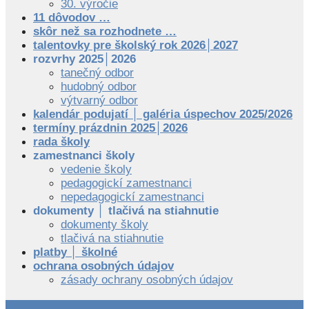
30. výročie
11 dôvodov …
skôr než sa rozhodnete …
talentovky pre školský rok 2026│2027
rozvrhy 2025│2026
tanečný odbor
hudobný odbor
výtvarný odbor
kalendár podujatí │ galéria úspechov 2025/2026
termíny prázdnin 2025│2026
rada školy
zamestnanci školy
vedenie školy
pedagogickí zamestnanci
nepedagogickí zamestnanci
dokumenty │ tlačivá na stiahnutie
dokumenty školy
tlačivá na stiahnutie
platby │ školné
ochrana osobných údajov
zásady ochrany osobných údajov