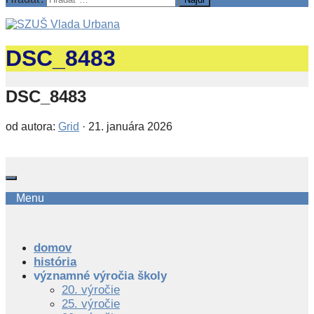
DSC_8483
DSC_8483
od autora:
Grid
·
21. januára 2026
Menu
domov
história
významné výročia školy
20. výročie
25. výročie