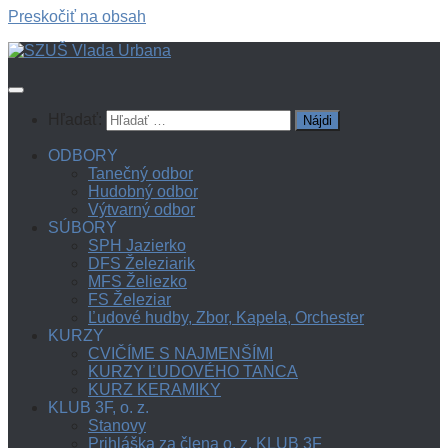
Preskočiť na obsah
Hľadať:
ODBORY
Tanečný odbor
Hudobný odbor
Výtvarný odbor
SÚBORY
SPH Jazierko
DFS Železiarik
MFS Želiezko
FS Železiar
Ľudové hudby, Zbor, Kapela, Orchester
KURZY
CVIČÍME S NAJMENŠÍMI
KURZY ĽUDOVÉHO TANCA
KURZ KERAMIKY
KLUB 3F, o. z.
Stanovy
Prihláška za člena o. z. KLUB 3F