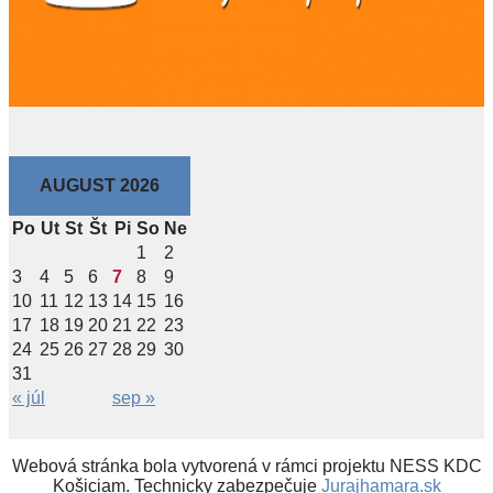
AUGUST 2026
Po
Ut
St
Št
Pi
So
Ne
1
2
3
4
5
6
7
8
9
10
11
12
13
14
15
16
17
18
19
20
21
22
23
24
25
26
27
28
29
30
31
« júl
sep »
Webová stránka bola vytvorená v rámci projektu NESS KDC
Košiciam. Technicky zabezpečuje
Jurajhamara.sk