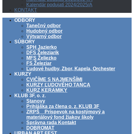
Kalendár podujatí 2024/2025/A
KONTAKT
ODBORY
Tanečný odbor
Hudobný odbor
Výtvarný odbor
SÚBORY
SPH Jazierko
DFS Železiarik
MFS Želiezko
FS Železiar
Ľudové hudby, Zbor, Kapela, Orchester
KURZY
CVIČÍME S NAJMENŠÍMI
KURZY ĽUDOVÉHO TANCA
KURZ KERAMIKY
KLUB 3F, o. z.
Stanovy
Prihláška za člena o. z. KLUB 3F
ZRPŠ _ Príspevok na kostýmový a
materiálový fond žiakov školy
Správna rada Kontakt
DOBROMAT
URBAN ART FEST