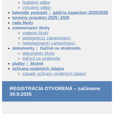
hudobný odbor
výtvarný odbor
kalendár podujatí │ galéria úspechov 2025/2026
termíny prázdnin 2025│2026
rada školy
zamestnanci školy
vedenie školy
pedagogickí zamestnanci
nepedagogickí zamestnanci
dokumenty │ tlačivá na stiahnutie
dokumenty školy
tlačivá na stiahnutie
platby │ školné
ochrana osobných údajov
zásady ochrany osobných údajov
REGISTRÁCIA OTVORENÁ – začíname
30.9.2026