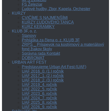
FS Železiar
Ľudové hudby, Zbor, Kapela, Orchester
KURZY
CVIČÍME S NAJMENŠÍMI
KURZY ĽUDOVÉHO TANCA
KURZ KERAMIKY
KLUB 3F, o. z.
Stanovy
Prihláška za člena o. z. KLUB 3F
ZRPŠ _ Príspevok na kostýmový a materiálový
fond žiakov školy
Správna rada Kontakt
DOBROMAT
URBAN ART FEST
Predstavujeme Urban Art Fest (UAF)
UAF 2016_0. (1.) ročník
UAF 2017_1. (2.) ročník
UAF 2018_2. (3.) ročník
UAF 2019_4. ročník
UAF 2022_5. ročník
UAF 2023_6. ročník
UAF 2024_7. ročník
UAF 2025_8. ročník
UAF 2026_9. ročník