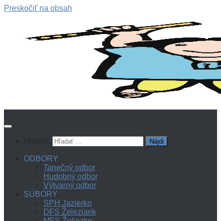
Preskočiť na obsah
Hľadať:
ODBORY
Tanečný odbor
Hudobný odbor
Výtvarný odbor
SÚBORY
SPH Jazierko
DFS Železiarik
MFS Želiezko