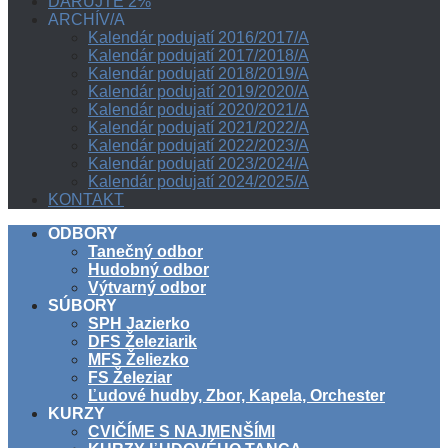
DARUJTE 2%
ARCHÍV/A
Kalendár podujatí 2016/2017/A
Kalendár podujatí 2017/2018/A
Kalendár podujatí 2018/2019/A
Kalendár podujatí 2019/2020/A
Kalendár podujatí 2020/2021/A
Kalendár podujatí 2021/2022/A
Kalendár podujatí 2022/2023/A
Kalendár podujatí 2023/2024/A
Kalendár podujatí 2024/2025/A
KONTAKT
ODBORY
Tanečný odbor
Hudobný odbor
Výtvarný odbor
SÚBORY
SPH Jazierko
DFS Železiarik
MFS Želiezko
FS Železiar
Ľudové hudby, Zbor, Kapela, Orchester
KURZY
CVIČÍME S NAJMENŠÍMI