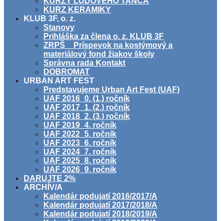
KURZY ĽUDOVÉHO TANCA
KURZ KERAMIKY
KLUB 3F, o. z.
Stanovy
Prihláška za člena o. z. KLUB 3F
ZRPŠ _ Príspevok na kostýmový a
materiálový fond žiakov školy
Správna rada Kontakt
DOBROMAT
URBAN ART FEST
Predstavujeme Urban Art Fest (UAF)
UAF 2016_0. (1.) ročník
UAF 2017_1. (2.) ročník
UAF 2018_2. (3.) ročník
UAF 2019_4. ročník
UAF 2022_5. ročník
UAF 2023_6. ročník
UAF 2024_7. ročník
UAF 2025_8. ročník
UAF 2026_9. ročník
DARUJTE 2%
ARCHÍV/A
Kalendár podujatí 2016/2017/A
Kalendár podujatí 2017/2018/A
Kalendár podujatí 2018/2019/A