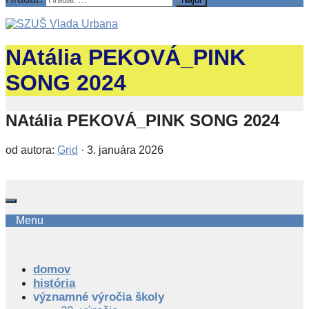
NAtália PEKOVÁ_PINK
SONG 2024
NAtália PEKOVÁ_PINK SONG 2024
od autora:
Grid
·
3. januára 2026
Menu
domov
história
významné výročia školy