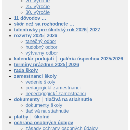
20. výročie
25. výročie
30. výročie
11 dôvodov …
skôr než sa rozhodnete …
talentovky pre školský rok 2026│2027
rozvrhy 2025│2026
tanečný odbor
hudobný odbor
výtvarný odbor
kalendár podujatí │ galéria úspechov 2025/2026
termíny prázdnin 2025│2026
rada školy
zamestnanci školy
vedenie školy
pedagogickí zamestnanci
nepedagogickí zamestnanci
dokumenty │ tlačivá na stiahnutie
dokumenty školy
tlačivá na stiahnutie
platby │ školné
ochrana osobných údajov
zásady ochrany osobných údajov