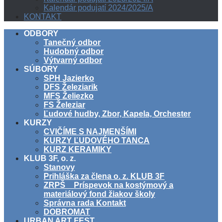
Kalendár podujatí 2024/2025/A
KONTAKT
ODBORY
Tanečný odbor
Hudobný odbor
Výtvarný odbor
SÚBORY
SPH Jazierko
DFS Železiarik
MFS Želiezko
FS Železiar
Ľudové hudby, Zbor, Kapela, Orchester
KURZY
CVIČÍME S NAJMENŠÍMI
KURZY ĽUDOVÉHO TANCA
KURZ KERAMIKY
KLUB 3F, o. z.
Stanovy
Prihláška za člena o. z. KLUB 3F
ZRPŠ _ Príspevok na kostýmový a
materiálový fond žiakov školy
Správna rada Kontakt
DOBROMAT
URBAN ART FEST