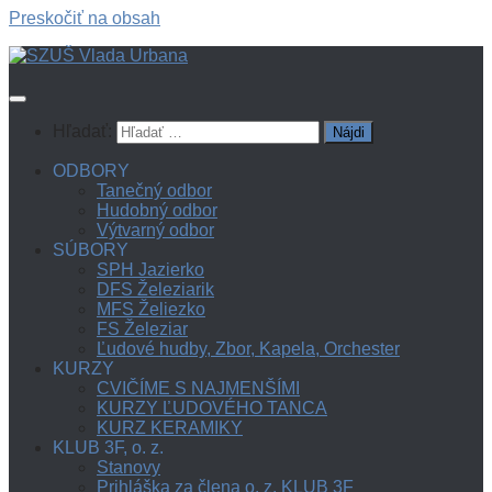
Preskočiť na obsah
Hľadať:
ODBORY
Tanečný odbor
Hudobný odbor
Výtvarný odbor
SÚBORY
SPH Jazierko
DFS Železiarik
MFS Želiezko
FS Železiar
Ľudové hudby, Zbor, Kapela, Orchester
KURZY
CVIČÍME S NAJMENŠÍMI
KURZY ĽUDOVÉHO TANCA
KURZ KERAMIKY
KLUB 3F, o. z.
Stanovy
Prihláška za člena o. z. KLUB 3F