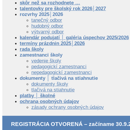
skôr než sa rozhodnete …
talentovky pre školský rok 2026│2027
rozvrhy 2025│2026
tanečný odbor
hudobný odbor
výtvarný odbor
kalendár podujatí │ galéria úspechov 2025/2026
termíny prázdnin 2025│2026
rada školy
zamestnanci školy
vedenie školy
pedagogickí zamestnanci
nepedagogickí zamestnanci
dokumenty │ tlačivá na stiahnutie
dokumenty školy
tlačivá na stiahnutie
platby │ školné
ochrana osobných údajov
zásady ochrany osobných údajov
REGISTRÁCIA OTVORENÁ – začíname 30.9.