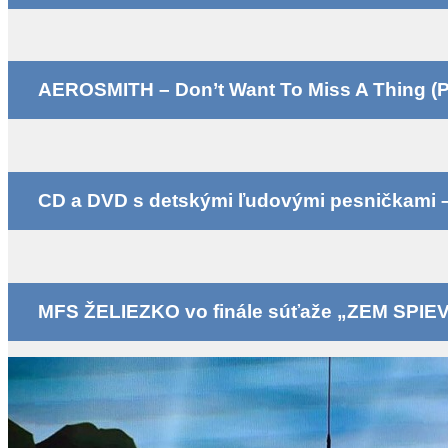
AEROSMITH – Don’t Want To Miss A Thing (P
CD a DVD s detskými ľudovými pesničkami – k
MFS ŽELIEZKO vo finále súťaže „ZEM SPIE