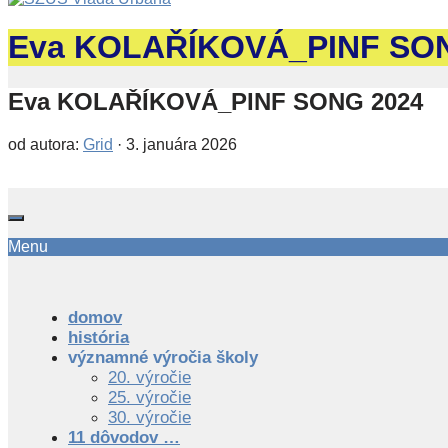
Eva KOLAŘÍKOVÁ_PINF SO
Eva KOLAŘÍKOVÁ_PINF SONG 2024
od autora:
Grid
·
3. januára 2026
Menu
domov
história
významné výročia školy
20. výročie
25. výročie
30. výročie
11 dôvodov …