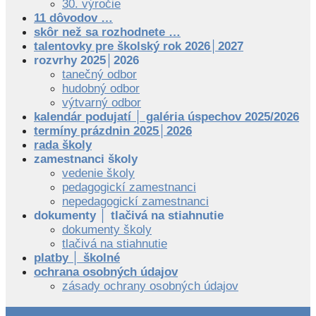
30. výročie
11 dôvodov …
skôr než sa rozhodnete …
talentovky pre školský rok 2026│2027
rozvrhy 2025│2026
tanečný odbor
hudobný odbor
výtvarný odbor
kalendár podujatí │ galéria úspechov 2025/2026
termíny prázdnin 2025│2026
rada školy
zamestnanci školy
vedenie školy
pedagogickí zamestnanci
nepedagogickí zamestnanci
dokumenty │ tlačivá na stiahnutie
dokumenty školy
tlačivá na stiahnutie
platby │ školné
ochrana osobných údajov
zásady ochrany osobných údajov