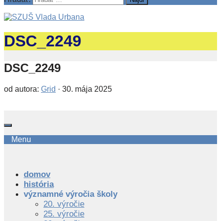
DSC_2249
DSC_2249
od autora:
Grid
·
30. mája 2025
Menu
domov
história
významné výročia školy
20. výročie
25. výročie