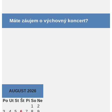
Máte záujem o výchovný koncert?
AUGUST 2026
Po
Ut
St
Št
Pi
So
Ne
1
2
3
4
5
6
7
8
9