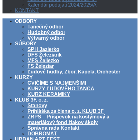
Kalendár podujatí 2024/2025/A
KONTAKT
ODBORY
Tanečný odbor
Hudobný odbor
Výtvarný odbor
SÚBORY
SPH Jazierko
DFS Železiarik
MFS Želiezko
FS Železiar
Ľudové hudby, Zbor, Kapela, Orchester
KURZY
CVIČÍME S NAJMENŠÍMI
KURZY ĽUDOVÉHO TANCA
KURZ KERAMIKY
KLUB 3F, o. z.
Stanovy
Prihláška za člena o. z. KLUB 3F
ZRPŠ _ Príspevok na kostýmový a
materiálový fond žiakov školy
Správna rada Kontakt
DOBROMAT
URBAN ART FEST