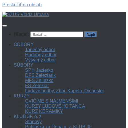
Preskočiť na obsah
Hľadať:
ODBORY
Tanečný odbor
Hudobný odbor
Výtvarný odbor
SÚBORY
SPH Jazierko
DFS Železiarik
MFS Želiezko
FS Železiar
Ľudové hudby, Zbor, Kapela, Orchester
KURZY
CVIČÍME S NAJMENŠÍMI
KURZY ĽUDOVÉHO TANCA
KURZ KERAMIKY
KLUB 3F, o. z.
Stanovy
Prihláška za člena o. z. KLUB 3F