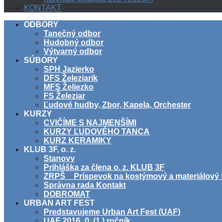
KONTAKT
ODBORY
Tanečný odbor
Hudobný odbor
Výtvarný odbor
SÚBORY
SPH Jazierko
DFS Železiarik
MFS Želiezko
FS Železiar
Ľudové hudby, Zbor, Kapela, Orchester
KURZY
CVIČÍME S NAJMENŠÍMI
KURZY ĽUDOVÉHO TANCA
KURZ KERAMIKY
KLUB 3F, o. z.
Stanovy
Prihláška za člena o. z. KLUB 3F
ZRPŠ _ Príspevok na kostýmový a materiálový 
Správna rada Kontakt
DOBROMAT
URBAN ART FEST
Predstavujeme Urban Art Fest (UAF)
UAF 2016_0. (1.) ročník