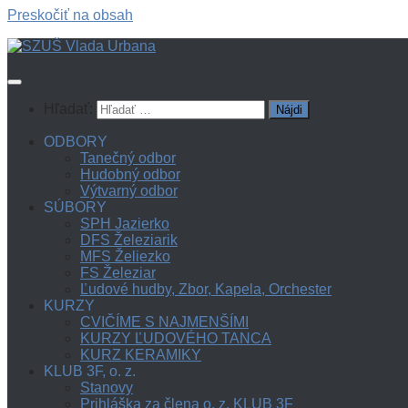
Preskočiť na obsah
Hľadať:
ODBORY
Tanečný odbor
Hudobný odbor
Výtvarný odbor
SÚBORY
SPH Jazierko
DFS Železiarik
MFS Želiezko
FS Železiar
Ľudové hudby, Zbor, Kapela, Orchester
KURZY
CVIČÍME S NAJMENŠÍMI
KURZY ĽUDOVÉHO TANCA
KURZ KERAMIKY
KLUB 3F, o. z.
Stanovy
Prihláška za člena o. z. KLUB 3F