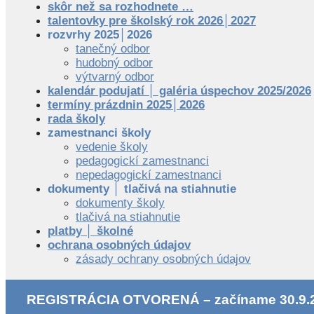
skôr než sa rozhodnete …
talentovky pre školský rok 2026│2027
rozvrhy 2025│2026
tanečný odbor
hudobný odbor
výtvarný odbor
kalendár podujatí │ galéria úspechov 2025/2026
termíny prázdnin 2025│2026
rada školy
zamestnanci školy
vedenie školy
pedagogickí zamestnanci
nepedagogickí zamestnanci
dokumenty │ tlačivá na stiahnutie
dokumenty školy
tlačivá na stiahnutie
platby │ školné
ochrana osobných údajov
zásady ochrany osobných údajov
REGISTRÁCIA OTVORENÁ – začíname 30.9.