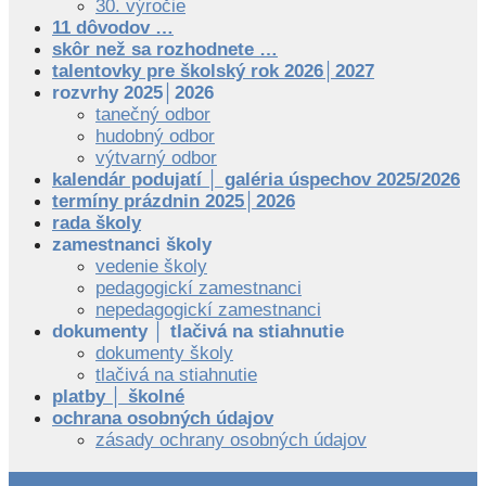
30. výročie
11 dôvodov …
skôr než sa rozhodnete …
talentovky pre školský rok 2026│2027
rozvrhy 2025│2026
tanečný odbor
hudobný odbor
výtvarný odbor
kalendár podujatí │ galéria úspechov 2025/2026
termíny prázdnin 2025│2026
rada školy
zamestnanci školy
vedenie školy
pedagogickí zamestnanci
nepedagogickí zamestnanci
dokumenty │ tlačivá na stiahnutie
dokumenty školy
tlačivá na stiahnutie
platby │ školné
ochrana osobných údajov
zásady ochrany osobných údajov