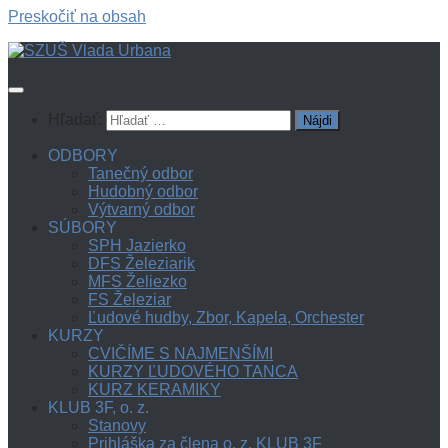
Preskočiť na obsah
Hľadať:
ODBORY
Tanečný odbor
Hudobný odbor
Výtvarný odbor
SÚBORY
SPH Jazierko
DFS Železiarik
MFS Želiezko
FS Železiar
Ľudové hudby, Zbor, Kapela, Orchester
KURZY
CVIČÍME S NAJMENŠÍMI
KURZY ĽUDOVÉHO TANCA
KURZ KERAMIKY
KLUB 3F, o. z.
Stanovy
Prihláška za člena o. z. KLUB 3F