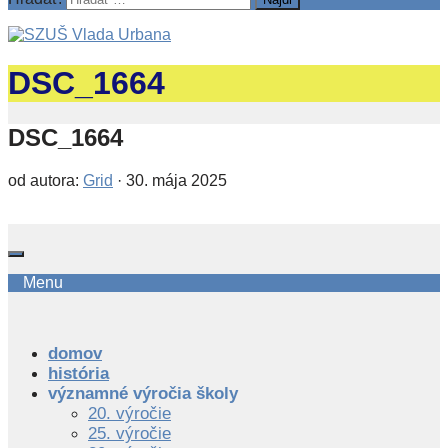
DSC_1664
DSC_1664
od autora:
Grid
·
30. mája 2025
Menu
domov
história
významné výročia školy
20. výročie
25. výročie