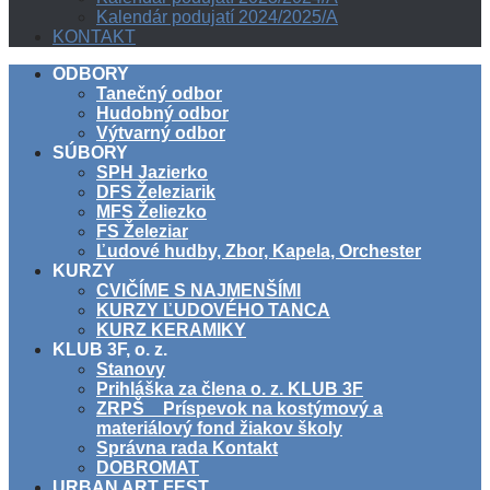
Kalendár podujatí 2024/2025/A
KONTAKT
ODBORY
Tanečný odbor
Hudobný odbor
Výtvarný odbor
SÚBORY
SPH Jazierko
DFS Železiarik
MFS Želiezko
FS Železiar
Ľudové hudby, Zbor, Kapela, Orchester
KURZY
CVIČÍME S NAJMENŠÍMI
KURZY ĽUDOVÉHO TANCA
KURZ KERAMIKY
KLUB 3F, o. z.
Stanovy
Prihláška za člena o. z. KLUB 3F
ZRPŠ _ Príspevok na kostýmový a
materiálový fond žiakov školy
Správna rada Kontakt
DOBROMAT
URBAN ART FEST