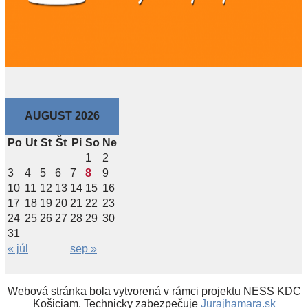
AUGUST 2026
Po
Ut
St
Št
Pi
So
Ne
1
2
3
4
5
6
7
8
9
10
11
12
13
14
15
16
17
18
19
20
21
22
23
24
25
26
27
28
29
30
31
« júl
sep »
Webová stránka bola vytvorená v rámci projektu NESS KDC
Košiciam. Technicky zabezpečuje
Jurajhamara.sk