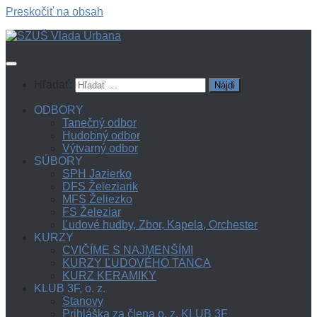
Preskočiť na obsah
Hľadať:
ODBORY
Tanečný odbor
Hudobný odbor
Výtvarný odbor
SÚBORY
SPH Jazierko
DFS Železiarik
MFS Želiezko
FS Železiar
Ľudové hudby, Zbor, Kapela, Orchester
KURZY
CVIČÍME S NAJMENŠÍMI
KURZY ĽUDOVÉHO TANCA
KURZ KERAMIKY
KLUB 3F, o. z.
Stanovy
Prihláška za člena o. z. KLUB 3F