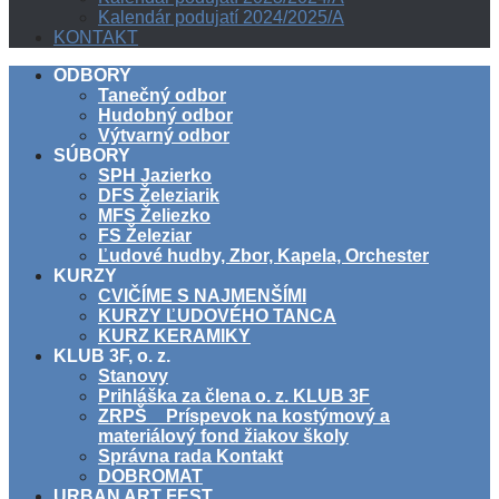
Kalendár podujatí 2024/2025/A
KONTAKT
ODBORY
Tanečný odbor
Hudobný odbor
Výtvarný odbor
SÚBORY
SPH Jazierko
DFS Železiarik
MFS Želiezko
FS Železiar
Ľudové hudby, Zbor, Kapela, Orchester
KURZY
CVIČÍME S NAJMENŠÍMI
KURZY ĽUDOVÉHO TANCA
KURZ KERAMIKY
KLUB 3F, o. z.
Stanovy
Prihláška za člena o. z. KLUB 3F
ZRPŠ _ Príspevok na kostýmový a
materiálový fond žiakov školy
Správna rada Kontakt
DOBROMAT
URBAN ART FEST