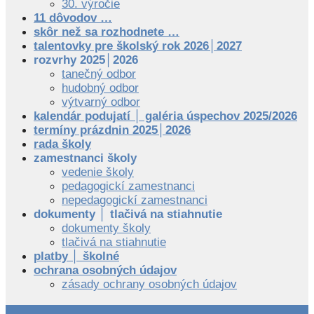
30. výročie
11 dôvodov …
skôr než sa rozhodnete …
talentovky pre školský rok 2026│2027
rozvrhy 2025│2026
tanečný odbor
hudobný odbor
výtvarný odbor
kalendár podujatí │ galéria úspechov 2025/2026
termíny prázdnin 2025│2026
rada školy
zamestnanci školy
vedenie školy
pedagogickí zamestnanci
nepedagogickí zamestnanci
dokumenty │ tlačivá na stiahnutie
dokumenty školy
tlačivá na stiahnutie
platby │ školné
ochrana osobných údajov
zásady ochrany osobných údajov