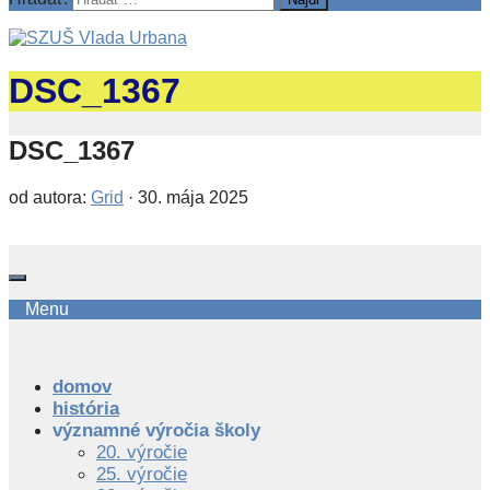
DSC_1367
DSC_1367
od autora:
Grid
·
30. mája 2025
Menu
domov
história
významné výročia školy
20. výročie
25. výročie