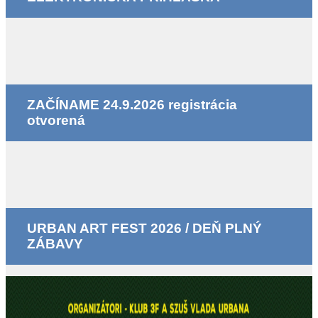
ZAČÍNAME 24.9.2026 registrácia
otvorená
URBAN ART FEST 2026 / DEŇ PLNÝ
ZÁBAVY