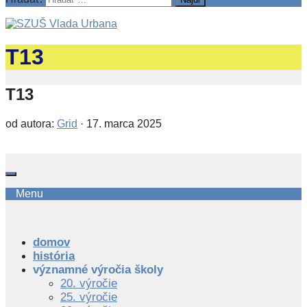
T13
T13
od autora:
Grid
·
17. marca 2025
Menu
domov
história
významné výročia školy
20. výročie
25. výročie