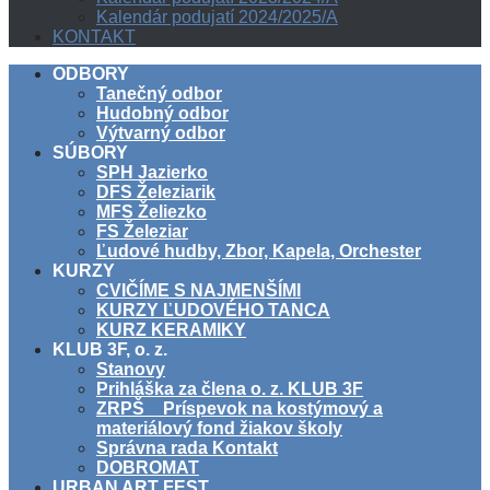
Kalendár podujatí 2024/2025/A
KONTAKT
ODBORY
Tanečný odbor
Hudobný odbor
Výtvarný odbor
SÚBORY
SPH Jazierko
DFS Železiarik
MFS Želiezko
FS Železiar
Ľudové hudby, Zbor, Kapela, Orchester
KURZY
CVIČÍME S NAJMENŠÍMI
KURZY ĽUDOVÉHO TANCA
KURZ KERAMIKY
KLUB 3F, o. z.
Stanovy
Prihláška za člena o. z. KLUB 3F
ZRPŠ _ Príspevok na kostýmový a
materiálový fond žiakov školy
Správna rada Kontakt
DOBROMAT
URBAN ART FEST