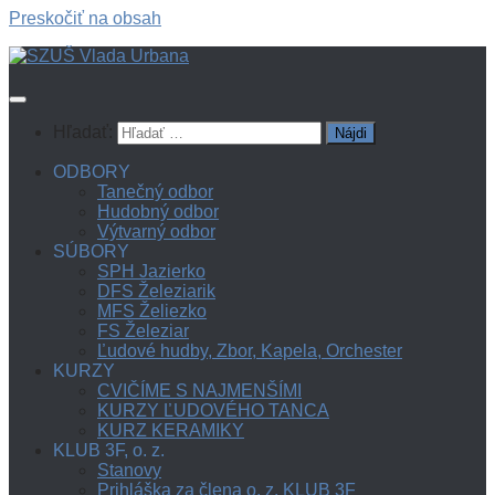
Preskočiť na obsah
Hľadať:
ODBORY
Tanečný odbor
Hudobný odbor
Výtvarný odbor
SÚBORY
SPH Jazierko
DFS Železiarik
MFS Želiezko
FS Železiar
Ľudové hudby, Zbor, Kapela, Orchester
KURZY
CVIČÍME S NAJMENŠÍMI
KURZY ĽUDOVÉHO TANCA
KURZ KERAMIKY
KLUB 3F, o. z.
Stanovy
Prihláška za člena o. z. KLUB 3F