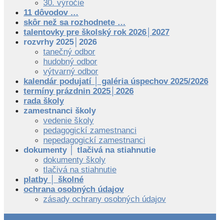
30. výročie
11 dôvodov …
skôr než sa rozhodnete …
talentovky pre školský rok 2026│2027
rozvrhy 2025│2026
tanečný odbor
hudobný odbor
výtvarný odbor
kalendár podujatí │ galéria úspechov 2025/2026
termíny prázdnin 2025│2026
rada školy
zamestnanci školy
vedenie školy
pedagogickí zamestnanci
nepedagogickí zamestnanci
dokumenty │ tlačivá na stiahnutie
dokumenty školy
tlačivá na stiahnutie
platby │ školné
ochrana osobných údajov
zásady ochrany osobných údajov