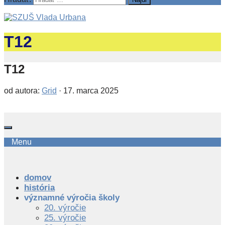
T12
T12
od autora:
Grid
·
17. marca 2025
Menu
domov
história
významné výročia školy
20. výročie
25. výročie