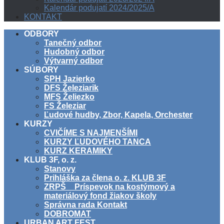
Kalendár podujatí 2024/2025/A
KONTAKT
ODBORY
Tanečný odbor
Hudobný odbor
Výtvarný odbor
SÚBORY
SPH Jazierko
DFS Železiarik
MFS Želiezko
FS Železiar
Ľudové hudby, Zbor, Kapela, Orchester
KURZY
CVIČÍME S NAJMENŠÍMI
KURZY ĽUDOVÉHO TANCA
KURZ KERAMIKY
KLUB 3F, o. z.
Stanovy
Prihláška za člena o. z. KLUB 3F
ZRPŠ _ Príspevok na kostýmový a
materiálový fond žiakov školy
Správna rada Kontakt
DOBROMAT
URBAN ART FEST