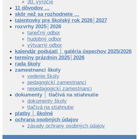
30. výročie
11 dôvodov …
skôr než sa rozhodnete …
talentovky pre školský rok 2026│2027
rozvrhy 2025│2026
tanečný odbor
hudobný odbor
výtvarný odbor
kalendár podujatí │ galéria úspechov 2025/2026
termíny prázdnin 2025│2026
rada školy
zamestnanci školy
vedenie školy
pedagogickí zamestnanci
nepedagogickí zamestnanci
dokumenty │ tlačivá na stiahnutie
dokumenty školy
tlačivá na stiahnutie
platby │ školné
ochrana osobných údajov
zásady ochrany osobných údajov