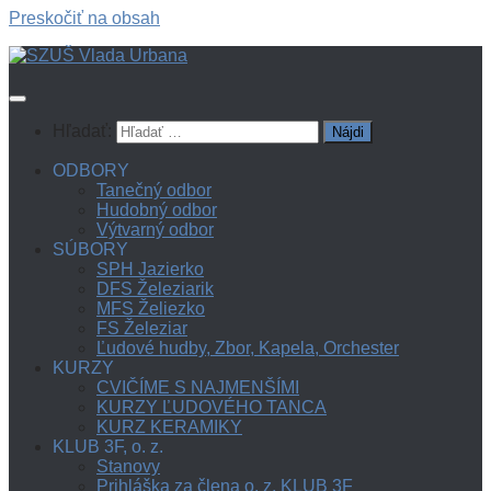
Preskočiť na obsah
Hľadať:
ODBORY
Tanečný odbor
Hudobný odbor
Výtvarný odbor
SÚBORY
SPH Jazierko
DFS Železiarik
MFS Želiezko
FS Železiar
Ľudové hudby, Zbor, Kapela, Orchester
KURZY
CVIČÍME S NAJMENŠÍMI
KURZY ĽUDOVÉHO TANCA
KURZ KERAMIKY
KLUB 3F, o. z.
Stanovy
Prihláška za člena o. z. KLUB 3F