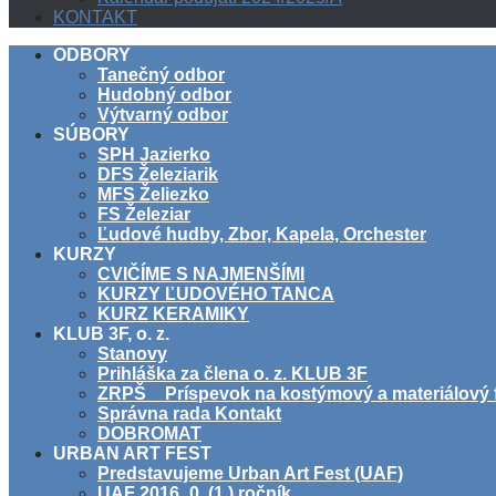
KONTAKT
ODBORY
Tanečný odbor
Hudobný odbor
Výtvarný odbor
SÚBORY
SPH Jazierko
DFS Železiarik
MFS Želiezko
FS Železiar
Ľudové hudby, Zbor, Kapela, Orchester
KURZY
CVIČÍME S NAJMENŠÍMI
KURZY ĽUDOVÉHO TANCA
KURZ KERAMIKY
KLUB 3F, o. z.
Stanovy
Prihláška za člena o. z. KLUB 3F
ZRPŠ _ Príspevok na kostýmový a materiálový 
Správna rada Kontakt
DOBROMAT
URBAN ART FEST
Predstavujeme Urban Art Fest (UAF)
UAF 2016_0. (1.) ročník