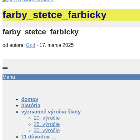
farby_stetce_farbicky
farby_stetce_farbicky
od autora:
Grid
·
17. marca 2025
Menu
domov
história
významné výročia školy
20. výročie
25. výročie
30. výročie
11 dôvodov …