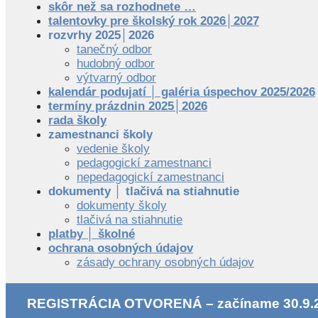
skôr než sa rozhodnete …
talentovky pre školský rok 2026│2027
rozvrhy 2025│2026
tanečný odbor
hudobný odbor
výtvarný odbor
kalendár podujatí │ galéria úspechov 2025/2026
termíny prázdnin 2025│2026
rada školy
zamestnanci školy
vedenie školy
pedagogickí zamestnanci
nepedagogickí zamestnanci
dokumenty │ tlačivá na stiahnutie
dokumenty školy
tlačivá na stiahnutie
platby │ školné
ochrana osobných údajov
zásady ochrany osobných údajov
REGISTRÁCIA OTVORENÁ – začíname 30.9.