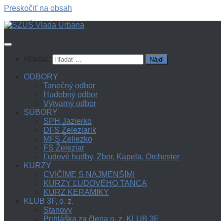
Preskočiť na obsah
Hľadať:
ODBORY
Tanečný odbor
Hudobný odbor
Výtvarný odbor
SÚBORY
SPH Jazierko
DFS Železiarik
MFS Želiezko
FS Železiar
Ľudové hudby, Zbor, Kapela, Orchester
KURZY
CVIČÍME S NAJMENŠÍMI
KURZY ĽUDOVÉHO TANCA
KURZ KERAMIKY
KLUB 3F, o. z.
Stanovy
Prihláška za člena o. z. KLUB 3F