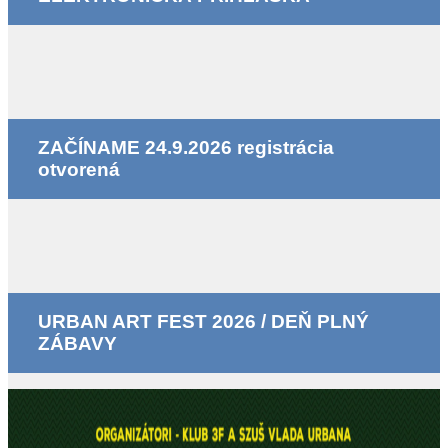
ZAČÍNAME 24.9.2026 registrácia
otvorená
URBAN ART FEST 2026 / DEŇ PLNÝ
ZÁBAVY