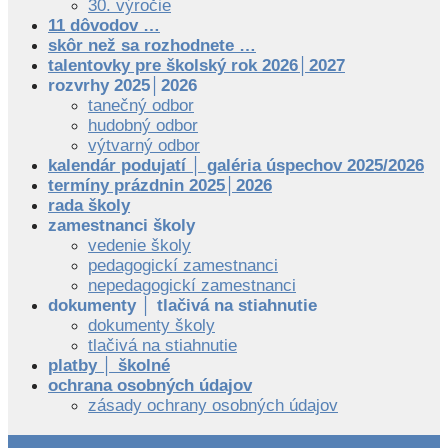
30. výročie
11 dôvodov …
skôr než sa rozhodnete …
talentovky pre školský rok 2026│2027
rozvrhy 2025│2026
tanečný odbor
hudobný odbor
výtvarný odbor
kalendár podujatí │ galéria úspechov 2025/2026
termíny prázdnin 2025│2026
rada školy
zamestnanci školy
vedenie školy
pedagogickí zamestnanci
nepedagogickí zamestnanci
dokumenty │ tlačivá na stiahnutie
dokumenty školy
tlačivá na stiahnutie
platby │ školné
ochrana osobných údajov
zásady ochrany osobných údajov