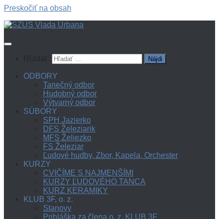
Preskočiť na obsah
Hľadať:
ODBORY
Tanečný odbor
Hudobný odbor
Výtvarný odbor
SÚBORY
SPH Jazierko
DFS Železiarik
MFS Želiezko
FS Železiar
Ľudové hudby, Zbor, Kapela, Orchester
KURZY
CVIČÍME S NAJMENŠÍMI
KURZY ĽUDOVÉHO TANCA
KURZ KERAMIKY
KLUB 3F, o. z.
Stanovy
Prihláška za člena o. z. KLUB 3F