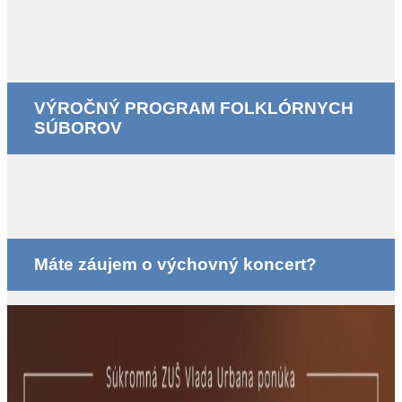
VÝROČNÝ PROGRAM FOLKLÓRNYCH
SÚBOROV
Máte záujem o výchovný koncert?