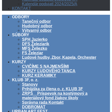
Kalendár podujatí 2024/2025/A
KONTAKT
ODBORY
Tanečný odbor
Hudobný odbor
Výtvarný odbor
SÚBORY
SPH Jazierko
DFS Železiarik
MFS Želiezko
FS Železiar
Ľudové hudby, Zbor, Kapela, Orchester
KURZY
CVIČÍME S NAJMENŠÍMI
KURZY ĽUDOVÉHO TANCA
KURZ KERAMIKY
KLUB 3F, o. z.
Stanovy
Prihláška za člena o. z. KLUB 3F
ZRPŠ _ Príspevok na kostýmový a
materiálový fond žiakov školy
Správna rada Kontakt
DOBROMAT
URBAN ART FEST