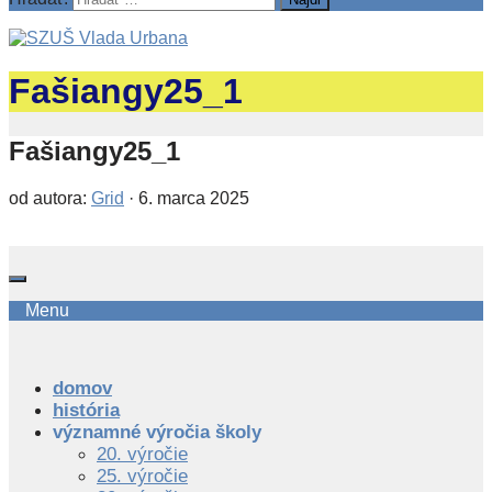
Fašiangy25_1
Fašiangy25_1
od autora:
Grid
·
6. marca 2025
Menu
domov
história
významné výročia školy
20. výročie
25. výročie