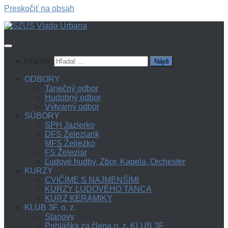
Preskočiť na obsah
Hľadať:
ODBORY
Tanečný odbor
Hudobný odbor
Výtvarný odbor
SÚBORY
SPH Jazierko
DFS Železiarik
MFS Želiezko
FS Železiar
Ľudové hudby, Zbor, Kapela, Orchester
KURZY
CVIČÍME S NAJMENŠÍMI
KURZY ĽUDOVÉHO TANCA
KURZ KERAMIKY
KLUB 3F, o. z.
Stanovy
Prihláška za člena o. z. KLUB 3F