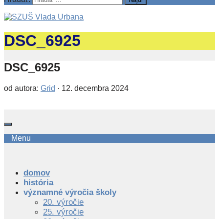
DSC_6925
DSC_6925
od autora:
Grid
·
12. decembra 2024
Menu
domov
história
významné výročia školy
20. výročie
25. výročie