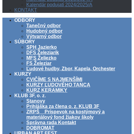
Kalendár podujatí 2024/2025/A
KONTAKT
ODBORY
Tanečný odbor
Hudobný odbor
Výtvarný odbor
SÚBORY
SPH Jazierko
DFS Železiarik
MFS Želiezko
FS Železiar
Ľudové hudby, Zbor, Kapela, Orchester
KURZY
CVIČÍME S NAJMENŠÍMI
KURZY ĽUDOVÉHO TANCA
KURZ KERAMIKY
KLUB 3F, o. z.
Stanovy
Prihláška za člena o. z. KLUB 3F
ZRPŠ _ Príspevok na kostýmový a
materiálový fond žiakov školy
Správna rada Kontakt
DOBROMAT
URBAN ART FEST