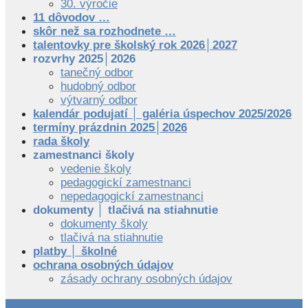
30. výročie
11 dôvodov …
skôr než sa rozhodnete …
talentovky pre školský rok 2026│2027
rozvrhy 2025│2026
tanečný odbor
hudobný odbor
výtvarný odbor
kalendár podujatí │ galéria úspechov 2025/2026
termíny prázdnin 2025│2026
rada školy
zamestnanci školy
vedenie školy
pedagogickí zamestnanci
nepedagogickí zamestnanci
dokumenty │ tlačivá na stiahnutie
dokumenty školy
tlačivá na stiahnutie
platby │ školné
ochrana osobných údajov
zásady ochrany osobných údajov