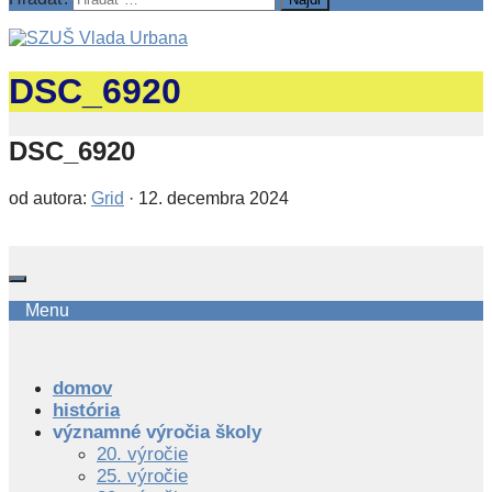
DSC_6920
DSC_6920
od autora:
Grid
·
12. decembra 2024
Menu
domov
história
významné výročia školy
20. výročie
25. výročie