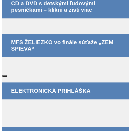
CD a DVD s detskými ľudovými
pesničkami – klikni a zisti viac
MFS ŽELIEZKO vo finále súťaže „ZEM
SPIEVA“
ELEKTRONICKÁ PRIHLÁŠKA