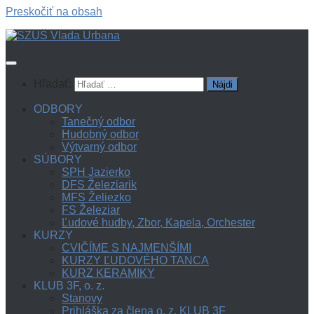
Preskočiť na obsah
Hľadať:
ODBORY
Tanečný odbor
Hudobný odbor
Výtvarný odbor
SÚBORY
SPH Jazierko
DFS Železiarik
MFS Želiezko
FS Železiar
Ľudové hudby, Zbor, Kapela, Orchester
KURZY
CVIČÍME S NAJMENŠÍMI
KURZY ĽUDOVÉHO TANCA
KURZ KERAMIKY
KLUB 3F, o. z.
Stanovy
Prihláška za člena o. z. KLUB 3F