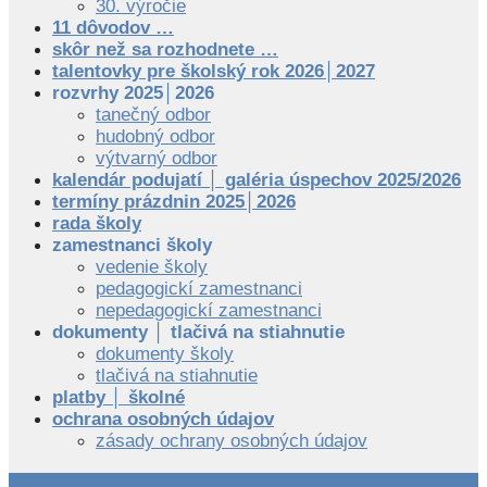
30. výročie
11 dôvodov …
skôr než sa rozhodnete …
talentovky pre školský rok 2026│2027
rozvrhy 2025│2026
tanečný odbor
hudobný odbor
výtvarný odbor
kalendár podujatí │ galéria úspechov 2025/2026
termíny prázdnin 2025│2026
rada školy
zamestnanci školy
vedenie školy
pedagogickí zamestnanci
nepedagogickí zamestnanci
dokumenty │ tlačivá na stiahnutie
dokumenty školy
tlačivá na stiahnutie
platby │ školné
ochrana osobných údajov
zásady ochrany osobných údajov