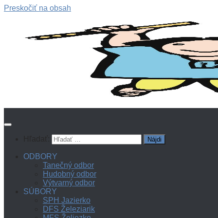
Preskočiť na obsah
Hľadať:
ODBORY
Tanečný odbor
Hudobný odbor
Výtvarný odbor
SÚBORY
SPH Jazierko
DFS Železiarik
MFS Želiezko