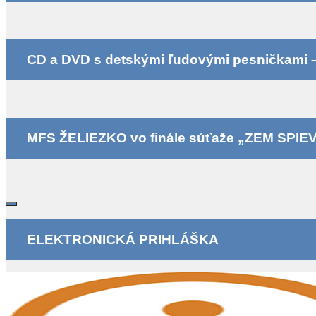
CD a DVD s detskými ľudovými pesničkami – k
MFS ŽELIEZKO vo finále súťaže „ZEM SPIE
ELEKTRONICKÁ PRIHLÁŠKA