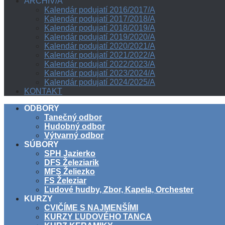
ARCHÍV/A
Kalendár podujatí 2016/2017/A
Kalendár podujatí 2017/2018/A
Kalendár podujatí 2018/2019/A
Kalendár podujatí 2019/2020/A
Kalendár podujatí 2020/2021/A
Kalendár podujatí 2021/2022/A
Kalendár podujatí 2022/2023/A
Kalendár podujatí 2023/2024/A
Kalendár podujatí 2024/2025/A
KONTAKT
ODBORY
Tanečný odbor
Hudobný odbor
Výtvarný odbor
SÚBORY
SPH Jazierko
DFS Železiarik
MFS Želiezko
FS Železiar
Ľudové hudby, Zbor, Kapela, Orchester
KURZY
CVIČÍME S NAJMENŠÍMI
KURZY ĽUDOVÉHO TANCA