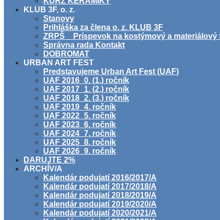
KURZ KERAMIKY
KLUB 3F, o. z.
Stanovy
Prihláška za člena o. z. KLUB 3F
ZRPŠ _ Príspevok na kostýmový a materiálový 
Správna rada Kontakt
DOBROMAT
URBAN ART FEST
Predstavujeme Urban Art Fest (UAF)
UAF 2016_0. (1.) ročník
UAF 2017_1. (2.) ročník
UAF 2018_2. (3.) ročník
UAF 2019_4. ročník
UAF 2022_5. ročník
UAF 2023_6. ročník
UAF 2024_7. ročník
UAF 2025_8. ročník
UAF 2026_9. ročník
DARUJTE 2%
ARCHÍV/A
Kalendár podujatí 2016/2017/A
Kalendár podujatí 2017/2018/A
Kalendár podujatí 2018/2019/A
Kalendár podujatí 2019/2020/A
Kalendár podujatí 2020/2021/A