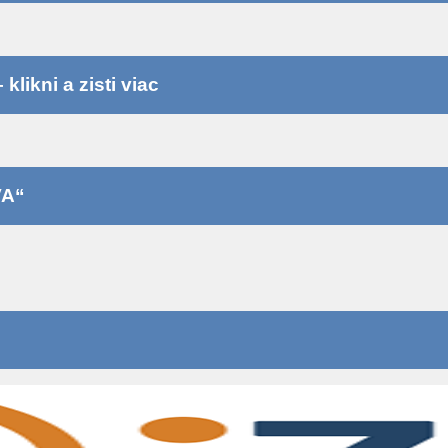
likni a zisti viac
VA“