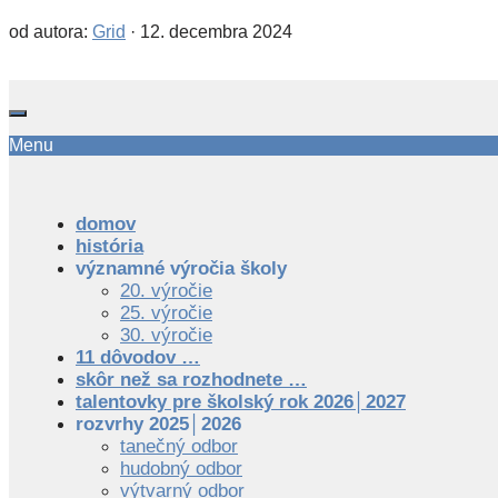
od autora:
Grid
·
12. decembra 2024
Menu
domov
história
významné výročia školy
20. výročie
25. výročie
30. výročie
11 dôvodov …
skôr než sa rozhodnete …
talentovky pre školský rok 2026│2027
rozvrhy 2025│2026
tanečný odbor
hudobný odbor
výtvarný odbor