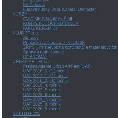
FS Železiar
Ľudové hudby, Zbor, Kapela, Orchester
KURZY
CVIČÍME S NAJMENŠÍMI
KURZY ĽUDOVÉHO TANCA
KURZ KERAMIKY
KLUB 3F, o. z.
Stanovy
Prihláška za člena o. z. KLUB 3F
ZRPŠ _ Príspevok na kostýmový a materiálový fon
Správna rada Kontakt
DOBROMAT
URBAN ART FEST
Predstavujeme Urban Art Fest (UAF)
UAF 2016_0. (1.) ročník
UAF 2017_1. (2.) ročník
UAF 2018_2. (3.) ročník
UAF 2019_4. ročník
UAF 2022_5. ročník
UAF 2023_6. ročník
UAF 2024_7. ročník
UAF 2025_8. ročník
UAF 2026_9. ročník
DARUJTE 2%