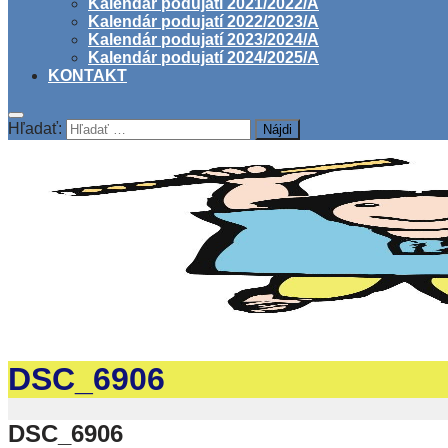
Kalendár podujatí 2021/2022/A
Kalendár podujatí 2022/2023/A
Kalendár podujatí 2023/2024/A
Kalendár podujatí 2024/2025/A
KONTAKT
Hľadať:
DSC_6906
DSC_6906