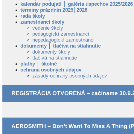
kalendár podujatí │ galéria úspechov 2025/2026
termíny prázdnin 2025│2026
rada školy
zamestnanci školy
vedenie školy
pedagogickí zamestnanci
nepedagogickí zamestnanci
dokumenty │ tlačivá na stiahnutie
dokumenty školy
tlačivá na stiahnutie
platby │ školné
ochrana osobných údajov
zásady ochrany osobných údajov
REGISTRÁCIA OTVORENÁ – začíname 30.9.
AEROSMITH – Don’t Want To Miss A Thing (P