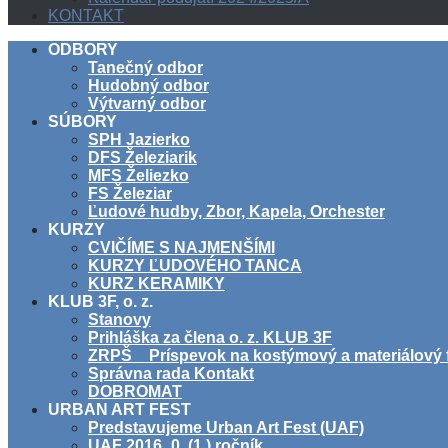
KONTAKT
ODBORY
Tanečný odbor
Hudobný odbor
Výtvarný odbor
SÚBORY
SPH Jazierko
DFS Železiarik
MFS Želiezko
FS Železiar
Ľudové hudby, Zbor, Kapela, Orchester
KURZY
CVIČÍME S NAJMENŠÍMI
KURZY ĽUDOVÉHO TANCA
KURZ KERAMIKY
KLUB 3F, o. z.
Stanovy
Prihláška za člena o. z. KLUB 3F
ZRPŠ _ Príspevok na kostýmový a materiálový 
Správna rada Kontakt
DOBROMAT
URBAN ART FEST
Predstavujeme Urban Art Fest (UAF)
UAF 2016_0. (1.) ročník