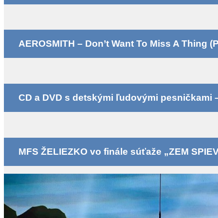
AEROSMITH – Don’t Want To Miss A Thing (P
CD a DVD s detskými ľudovými pesničkami – k
MFS ŽELIEZKO vo finále súťaže „ZEM SPIE