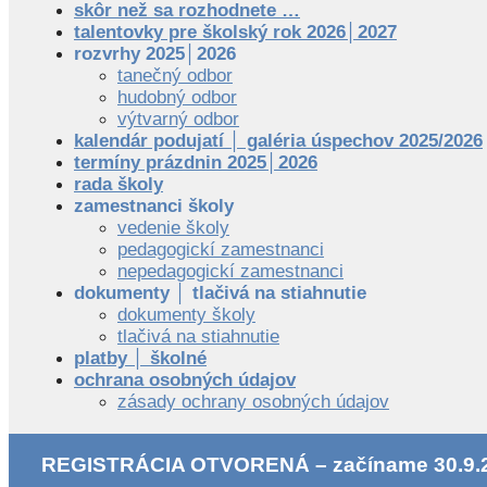
skôr než sa rozhodnete …
talentovky pre školský rok 2026│2027
rozvrhy 2025│2026
tanečný odbor
hudobný odbor
výtvarný odbor
kalendár podujatí │ galéria úspechov 2025/2026
termíny prázdnin 2025│2026
rada školy
zamestnanci školy
vedenie školy
pedagogickí zamestnanci
nepedagogickí zamestnanci
dokumenty │ tlačivá na stiahnutie
dokumenty školy
tlačivá na stiahnutie
platby │ školné
ochrana osobných údajov
zásady ochrany osobných údajov
REGISTRÁCIA OTVORENÁ – začíname 30.9.