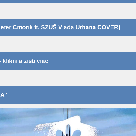
eter Cmorik ft. SZUŠ Vlada Urbana COVER)
likni a zisti viac
VA“