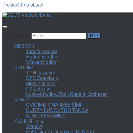
Preskočiť na obsah
Hľadať:
ODBORY
Tanečný odbor
Hudobný odbor
Výtvarný odbor
SÚBORY
SPH Jazierko
DFS Železiarik
MFS Želiezko
FS Železiar
Ľudové hudby, Zbor, Kapela, Orchester
KURZY
CVIČÍME S NAJMENŠÍMI
KURZY ĽUDOVÉHO TANCA
KURZ KERAMIKY
KLUB 3F, o. z.
Stanovy
Prihláška za člena o. z. KLUB 3F