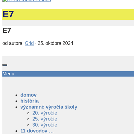
E7
E7
od autora:
Grid
·
25. októbra 2024
Menu
domov
história
významné výročia školy
20. výročie
25. výročie
30. výročie
11 dôvodov …