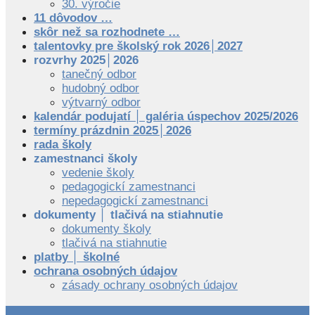
30. výročie
11 dôvodov …
skôr než sa rozhodnete …
talentovky pre školský rok 2026│2027
rozvrhy 2025│2026
tanečný odbor
hudobný odbor
výtvarný odbor
kalendár podujatí │ galéria úspechov 2025/2026
termíny prázdnin 2025│2026
rada školy
zamestnanci školy
vedenie školy
pedagogickí zamestnanci
nepedagogickí zamestnanci
dokumenty │ tlačivá na stiahnutie
dokumenty školy
tlačivá na stiahnutie
platby │ školné
ochrana osobných údajov
zásady ochrany osobných údajov