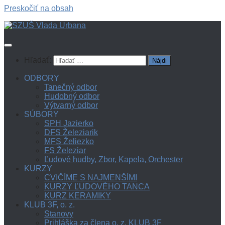
Preskočiť na obsah
Hľadať:
ODBORY
Tanečný odbor
Hudobný odbor
Výtvarný odbor
SÚBORY
SPH Jazierko
DFS Železiarik
MFS Želiezko
FS Železiar
Ľudové hudby, Zbor, Kapela, Orchester
KURZY
CVIČÍME S NAJMENŠÍMI
KURZY ĽUDOVÉHO TANCA
KURZ KERAMIKY
KLUB 3F, o. z.
Stanovy
Prihláška za člena o. z. KLUB 3F