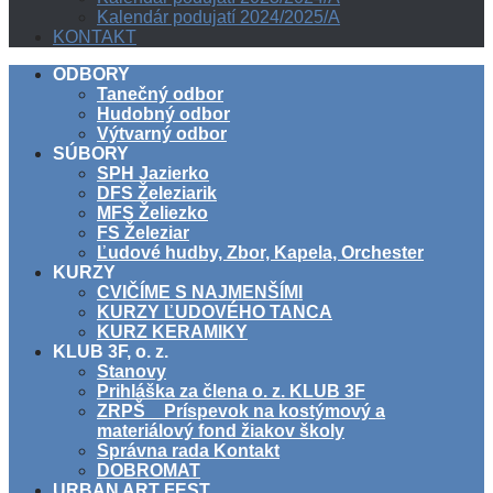
Kalendár podujatí 2024/2025/A
KONTAKT
ODBORY
Tanečný odbor
Hudobný odbor
Výtvarný odbor
SÚBORY
SPH Jazierko
DFS Železiarik
MFS Želiezko
FS Železiar
Ľudové hudby, Zbor, Kapela, Orchester
KURZY
CVIČÍME S NAJMENŠÍMI
KURZY ĽUDOVÉHO TANCA
KURZ KERAMIKY
KLUB 3F, o. z.
Stanovy
Prihláška za člena o. z. KLUB 3F
ZRPŠ _ Príspevok na kostýmový a
materiálový fond žiakov školy
Správna rada Kontakt
DOBROMAT
URBAN ART FEST