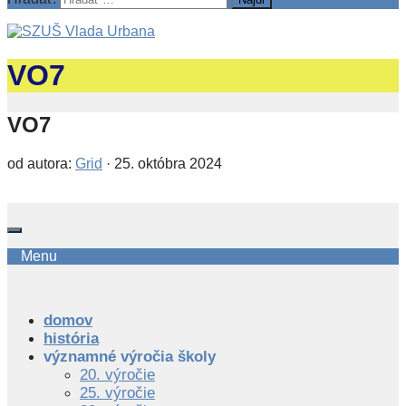
VO7
VO7
od autora:
Grid
·
25. októbra 2024
Menu
domov
história
významné výročia školy
20. výročie
25. výročie