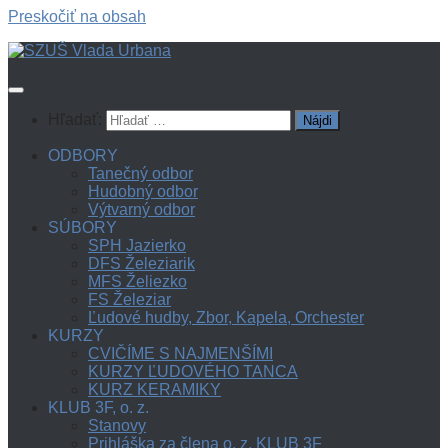
Preskočiť na obsah
Hľadať:
ODBORY
Tanečný odbor
Hudobný odbor
Výtvarný odbor
SÚBORY
SPH Jazierko
DFS Železiarik
MFS Želiezko
FS Železiar
Ľudové hudby, Zbor, Kapela, Orchester
KURZY
CVIČÍME S NAJMENŠÍMI
KURZY ĽUDOVÉHO TANCA
KURZ KERAMIKY
KLUB 3F, o. z.
Stanovy
Prihláška za člena o. z. KLUB 3F