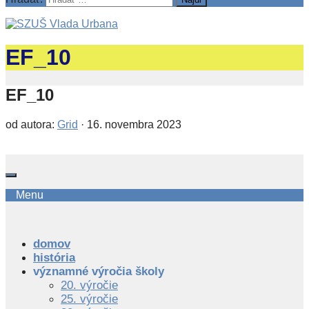
EF_10
EF_10
od autora:
Grid
·
16. novembra 2023
Menu
domov
história
významné výročia školy
20. výročie
25. výročie