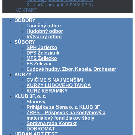
Kalendár podujatí 2024/2025/A
KONTAKT
ODBORY
Tanečný odbor
Hudobný odbor
Výtvarný odbor
SÚBORY
SPH Jazierko
DFS Železiarik
MFS Želiezko
FS Železiar
Ľudové hudby, Zbor, Kapela, Orchester
KURZY
CVIČÍME S NAJMENŠÍMI
KURZY ĽUDOVÉHO TANCA
KURZ KERAMIKY
KLUB 3F, o. z.
Stanovy
Prihláška za člena o. z. KLUB 3F
ZRPŠ _ Príspevok na kostýmový a
materiálový fond žiakov školy
Správna rada Kontakt
DOBROMAT
URBAN ART FEST