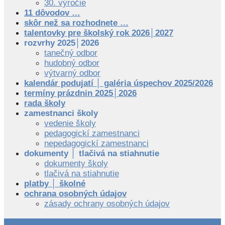
30. výročie
11 dôvodov …
skôr než sa rozhodnete …
talentovky pre školský rok 2026│2027
rozvrhy 2025│2026
tanečný odbor
hudobný odbor
výtvarný odbor
kalendár podujatí │ galéria úspechov 2025/2026
termíny prázdnin 2025│2026
rada školy
zamestnanci školy
vedenie školy
pedagogickí zamestnanci
nepedagogickí zamestnanci
dokumenty │ tlačivá na stiahnutie
dokumenty školy
tlačivá na stiahnutie
platby │ školné
ochrana osobných údajov
zásady ochrany osobných údajov