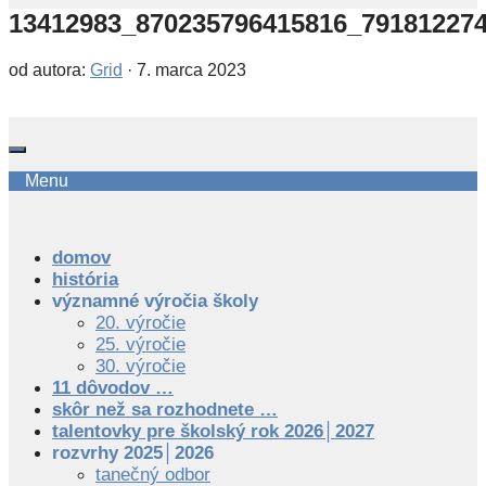
13412983_870235796415816_79181227
od autora:
Grid
·
7. marca 2023
Menu
domov
história
významné výročia školy
20. výročie
25. výročie
30. výročie
11 dôvodov …
skôr než sa rozhodnete …
talentovky pre školský rok 2026│2027
rozvrhy 2025│2026
tanečný odbor