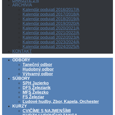
DARUJTE 2%
ARCHÍV/A
Kalendár podujatí 2016/2017/A
Kalendár podujatí 2017/2018/A
Kalendár podujatí 2018/2019/A
Kalendár podujatí 2019/2020/A
Kalendár podujatí 2020/2021/A
Kalendár podujatí 2021/2022/A
Kalendár podujatí 2022/2023/A
Kalendár podujatí 2023/2024/A
Kalendár podujatí 2024/2025/A
KONTAKT
ODBORY
Tanečný odbor
Hudobný odbor
Výtvarný odbor
SÚBORY
SPH Jazierko
DFS Železiarik
MFS Želiezko
FS Železiar
Ľudové hudby, Zbor, Kapela, Orchester
KURZY
CVIČÍME S NAJMENŠÍMI