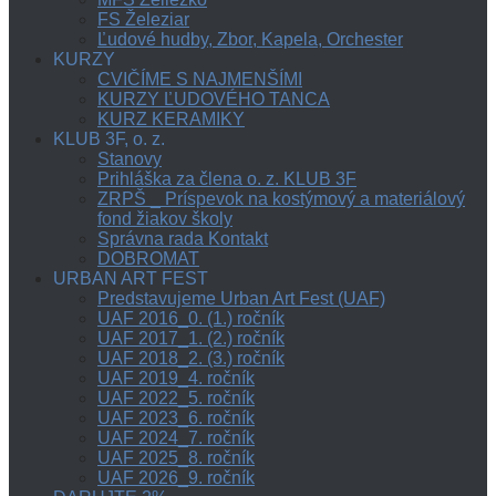
FS Železiar
Ľudové hudby, Zbor, Kapela, Orchester
KURZY
CVIČÍME S NAJMENŠÍMI
KURZY ĽUDOVÉHO TANCA
KURZ KERAMIKY
KLUB 3F, o. z.
Stanovy
Prihláška za člena o. z. KLUB 3F
ZRPŠ _ Príspevok na kostýmový a materiálový
fond žiakov školy
Správna rada Kontakt
DOBROMAT
URBAN ART FEST
Predstavujeme Urban Art Fest (UAF)
UAF 2016_0. (1.) ročník
UAF 2017_1. (2.) ročník
UAF 2018_2. (3.) ročník
UAF 2019_4. ročník
UAF 2022_5. ročník
UAF 2023_6. ročník
UAF 2024_7. ročník
UAF 2025_8. ročník
UAF 2026_9. ročník