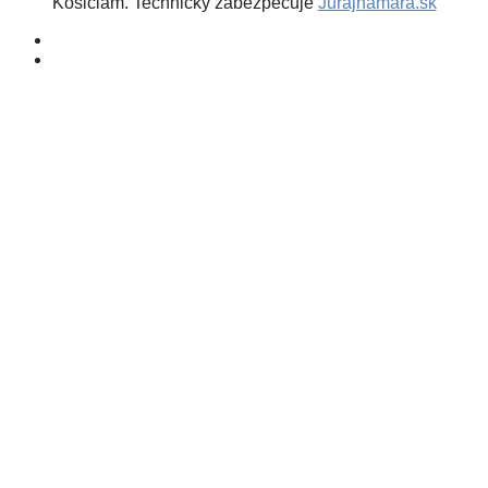
Košiciam. Technicky zabezpečuje
Jurajhamara.sk