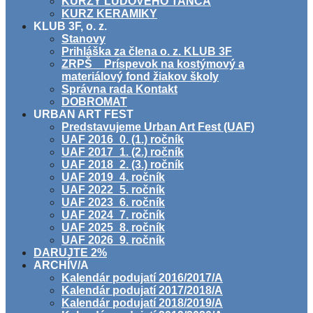
KURZY ĽUDOVÉHO TANCA
KURZ KERAMIKY
KLUB 3F, o. z.
Stanovy
Prihláška za člena o. z. KLUB 3F
ZRPŠ _ Príspevok na kostýmový a
materiálový fond žiakov školy
Správna rada Kontakt
DOBROMAT
URBAN ART FEST
Predstavujeme Urban Art Fest (UAF)
UAF 2016_0. (1.) ročník
UAF 2017_1. (2.) ročník
UAF 2018_2. (3.) ročník
UAF 2019_4. ročník
UAF 2022_5. ročník
UAF 2023_6. ročník
UAF 2024_7. ročník
UAF 2025_8. ročník
UAF 2026_9. ročník
DARUJTE 2%
ARCHÍV/A
Kalendár podujatí 2016/2017/A
Kalendár podujatí 2017/2018/A
Kalendár podujatí 2018/2019/A