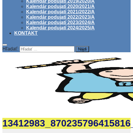
Kalendár podujatí 2019/2020/A
Kalendár podujatí 2020/2021/A
Kalendár podujatí 2021/2022/A
Kalendár podujatí 2022/2023/A
Kalendár podujatí 2023/2024/A
Kalendár podujatí 2024/2025/A
KONTAKT
Hľadať:
13412983_870235796415816