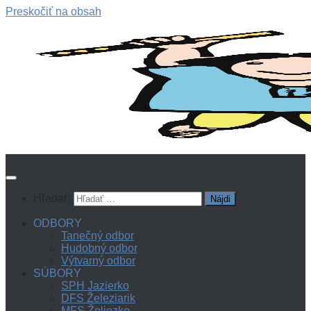
Preskočiť na obsah
Hľadať:
ODBORY
Tanečný odbor
Hudobný odbor
Výtvarný odbor
SÚBORY
SPH Jazierko
DFS Železiarik
MFS Želiezko