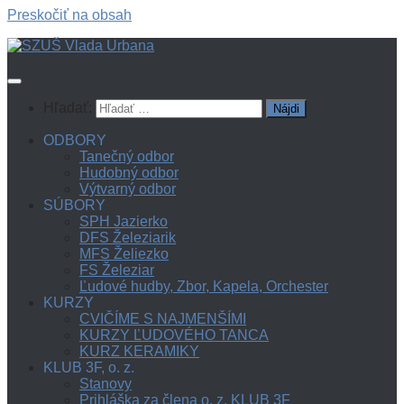
Preskočiť na obsah
Hľadať:
ODBORY
Tanečný odbor
Hudobný odbor
Výtvarný odbor
SÚBORY
SPH Jazierko
DFS Železiarik
MFS Želiezko
FS Železiar
Ľudové hudby, Zbor, Kapela, Orchester
KURZY
CVIČÍME S NAJMENŠÍMI
KURZY ĽUDOVÉHO TANCA
KURZ KERAMIKY
KLUB 3F, o. z.
Stanovy
Prihláška za člena o. z. KLUB 3F