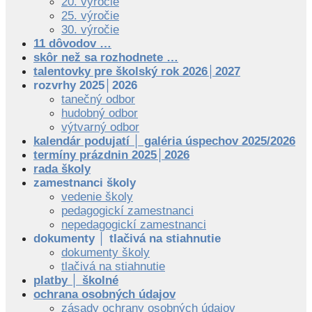
20. výročie
25. výročie
30. výročie
11 dôvodov …
skôr než sa rozhodnete …
talentovky pre školský rok 2026│2027
rozvrhy 2025│2026
tanečný odbor
hudobný odbor
výtvarný odbor
kalendár podujatí │ galéria úspechov 2025/2026
termíny prázdnin 2025│2026
rada školy
zamestnanci školy
vedenie školy
pedagogickí zamestnanci
nepedagogickí zamestnanci
dokumenty │ tlačivá na stiahnutie
dokumenty školy
tlačivá na stiahnutie
platby │ školné
ochrana osobných údajov
zásady ochrany osobných údajov