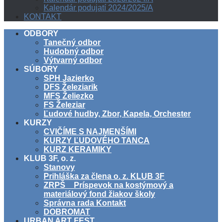
Kalendár podujatí 2024/2025/A
KONTAKT
ODBORY
Tanečný odbor
Hudobný odbor
Výtvarný odbor
SÚBORY
SPH Jazierko
DFS Železiarik
MFS Želiezko
FS Železiar
Ľudové hudby, Zbor, Kapela, Orchester
KURZY
CVIČÍME S NAJMENŠÍMI
KURZY ĽUDOVÉHO TANCA
KURZ KERAMIKY
KLUB 3F, o. z.
Stanovy
Prihláška za člena o. z. KLUB 3F
ZRPŠ _ Príspevok na kostýmový a
materiálový fond žiakov školy
Správna rada Kontakt
DOBROMAT
URBAN ART FEST