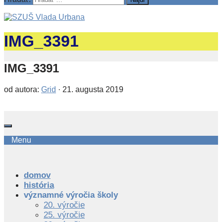
IMG_3391
IMG_3391
od autora:
Grid
·
21. augusta 2019
Menu
domov
história
významné výročia školy
20. výročie
25. výročie