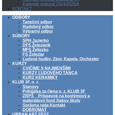
Kalendár podujatí 2024/2025/A
KONTAKT
ODBORY
Tanečný odbor
Hudobný odbor
Výtvarný odbor
SÚBORY
SPH Jazierko
DFS Železiarik
MFS Želiezko
FS Železiar
Ľudové hudby, Zbor, Kapela, Orchester
KURZY
CVIČÍME S NAJMENŠÍMI
KURZY ĽUDOVÉHO TANCA
KURZ KERAMIKY
KLUB 3F, o. z.
Stanovy
Prihláška za člena o. z. KLUB 3F
ZRPŠ _ Príspevok na kostýmový a
materiálový fond žiakov školy
Správna rada Kontakt
DOBROMAT
URBAN ART FEST