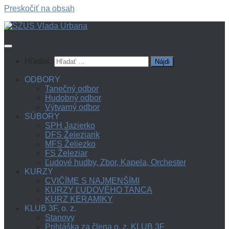
Preskočiť na obsah
Hľadať:
ODBORY
Tanečný odbor
Hudobný odbor
Výtvarný odbor
SÚBORY
SPH Jazierko
DFS Železiarik
MFS Želiezko
FS Železiar
Ľudové hudby, Zbor, Kapela, Orchester
KURZY
CVIČÍME S NAJMENŠÍMI
KURZY ĽUDOVÉHO TANCA
KURZ KERAMIKY
KLUB 3F, o. z.
Stanovy
Prihláška za člena o. z. KLUB 3F