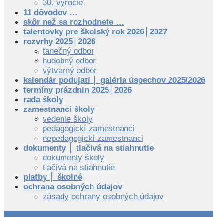
30. výročie
11 dôvodov …
skôr než sa rozhodnete …
talentovky pre školský rok 2026│2027
rozvrhy 2025│2026
tanečný odbor
hudobný odbor
výtvarný odbor
kalendár podujatí │ galéria úspechov 2025/2026
termíny prázdnin 2025│2026
rada školy
zamestnanci školy
vedenie školy
pedagogickí zamestnanci
nepedagogickí zamestnanci
dokumenty │ tlačivá na stiahnutie
dokumenty školy
tlačivá na stiahnutie
platby │ školné
ochrana osobných údajov
zásady ochrany osobných údajov