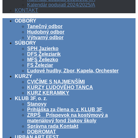
Kalendár podujatí 2024/2025/A
KONTAKT
ODBORY
Tanečný odbor
Hudobný odbor
Výtvarný odbor
SÚBORY
SPH Jazierko
DFS Železiarik
MFS Želiezko
FS Železiar
Ľudové hudby, Zbor, Kapela, Orchester
KURZY
CVIČÍME S NAJMENŠÍMI
KURZY ĽUDOVÉHO TANCA
KURZ KERAMIKY
KLUB 3F, o. z.
Stanovy
Prihláška za člena o. z. KLUB 3F
ZRPŠ _ Príspevok na kostýmový a
materiálový fond žiakov školy
Správna rada Kontakt
DOBROMAT
URBAN ART FEST