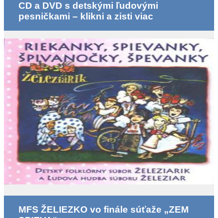
CD a DVD s detskými ľudovými
pesničkami – klikni a zisti viac
MFS ŽELIEZKO vo finále súťaže „ZEM