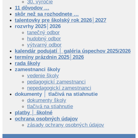
30. výročie
11 dôvodov …
skôr než sa rozhodnete …
talentovky pre školský rok 2026│2027
rozvrhy 2025│2026
tanečný odbor
hudobný odbor
výtvarný odbor
kalendár podujatí │ galéria úspechov 2025/2026
termíny prázdnin 2025│2026
rada školy
zamestnanci školy
vedenie školy
pedagogickí zamestnanci
nepedagogickí zamestnanci
dokumenty │ tlačivá na stiahnutie
dokumenty školy
tlačivá na stiahnutie
platby │ školné
ochrana osobných údajov
zásady ochrany osobných údajov