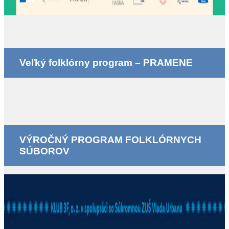
Veľký folklórny program – PRAMENE
VÝROČNÝ PROGRAM FOLKLÓRNYCH
SÚBOROV