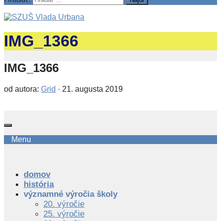
IMG_1366
IMG_1366
od autora:
Grid
·
21. augusta 2019
Menu
domov
história
významné výročia školy
20. výročie
25. výročie