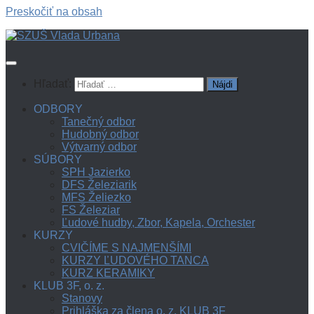
Preskočiť na obsah
Hľadať:
ODBORY
Tanečný odbor
Hudobný odbor
Výtvarný odbor
SÚBORY
SPH Jazierko
DFS Železiarik
MFS Želiezko
FS Železiar
Ľudové hudby, Zbor, Kapela, Orchester
KURZY
CVIČÍME S NAJMENŠÍMI
KURZY ĽUDOVÉHO TANCA
KURZ KERAMIKY
KLUB 3F, o. z.
Stanovy
Prihláška za člena o. z. KLUB 3F