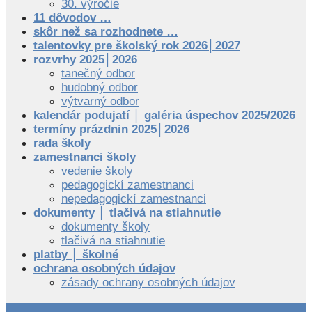
30. výročie
11 dôvodov …
skôr než sa rozhodnete …
talentovky pre školský rok 2026│2027
rozvrhy 2025│2026
tanečný odbor
hudobný odbor
výtvarný odbor
kalendár podujatí │ galéria úspechov 2025/2026
termíny prázdnin 2025│2026
rada školy
zamestnanci školy
vedenie školy
pedagogickí zamestnanci
nepedagogickí zamestnanci
dokumenty │ tlačivá na stiahnutie
dokumenty školy
tlačivá na stiahnutie
platby │ školné
ochrana osobných údajov
zásady ochrany osobných údajov