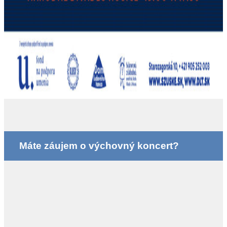
Máte záujem o výchovný koncert?