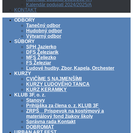
Kalendár podujatí 2024/2025/A
KONTAKT
ODBORY
Tanečný odbor
Hudobný odbor
Výtvarný odbor
SÚBORY
SPH Jazierko
DFS Železiarik
MFS Želiezko
FS Železiar
Ľudové hudby, Zbor, Kapela, Orchester
KURZY
CVIČÍME S NAJMENŠÍMI
KURZY ĽUDOVÉHO TANCA
KURZ KERAMIKY
KLUB 3F, o. z.
Stanovy
Prihláška za člena o. z. KLUB 3F
ZRPŠ _ Príspevok na kostýmový a
materiálový fond žiakov školy
Správna rada Kontakt
DOBROMAT
URBAN ART FEST