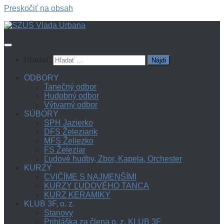
Preskočiť na obsah
Hľadať:
ODBORY
Tanečný odbor
Hudobný odbor
Výtvarný odbor
SÚBORY
SPH Jazierko
DFS Železiarik
MFS Želiezko
FS Železiar
Ľudové hudby, Zbor, Kapela, Orchester
KURZY
CVIČÍME S NAJMENŠÍMI
KURZY ĽUDOVÉHO TANCA
KURZ KERAMIKY
KLUB 3F, o. z.
Stanovy
Prihláška za člena o. z. KLUB 3F