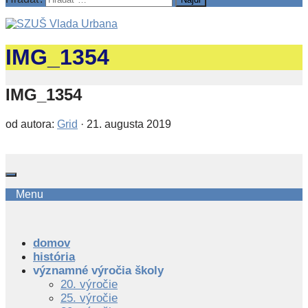
IMG_1354
IMG_1354
od autora:
Grid
·
21. augusta 2019
Menu
domov
história
významné výročia školy
20. výročie
25. výročie