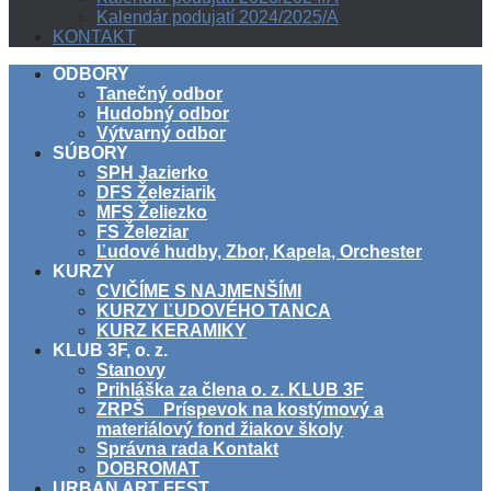
Kalendár podujatí 2024/2025/A
KONTAKT
ODBORY
Tanečný odbor
Hudobný odbor
Výtvarný odbor
SÚBORY
SPH Jazierko
DFS Železiarik
MFS Želiezko
FS Železiar
Ľudové hudby, Zbor, Kapela, Orchester
KURZY
CVIČÍME S NAJMENŠÍMI
KURZY ĽUDOVÉHO TANCA
KURZ KERAMIKY
KLUB 3F, o. z.
Stanovy
Prihláška za člena o. z. KLUB 3F
ZRPŠ _ Príspevok na kostýmový a
materiálový fond žiakov školy
Správna rada Kontakt
DOBROMAT
URBAN ART FEST