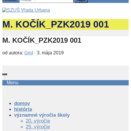
M. KOČÍK_PZK2019 001
M. KOČÍK_PZK2019 001
od autora:
Grid
·
3. mája 2019
Menu
domov
história
významné výročia školy
20. výročie
25. výročie