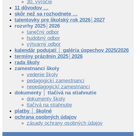
30. výročie
11 dôvodov …
skôr než sa rozhodnete …
talentovky pre školský rok 2026│2027
rozvrhy 2025│2026
tanečný odbor
hudobný odbor
výtvarný odbor
kalendár podujatí │ galéria úspechov 2025/2026
termíny prázdnin 2025│2026
rada školy
zamestnanci školy
vedenie školy
pedagogickí zamestnanci
nepedagogickí zamestnanci
dokumenty │ tlačivá na stiahnutie
dokumenty školy
tlačivá na stiahnutie
platby │ školné
ochrana osobných údajov
zásady ochrany osobných údajov