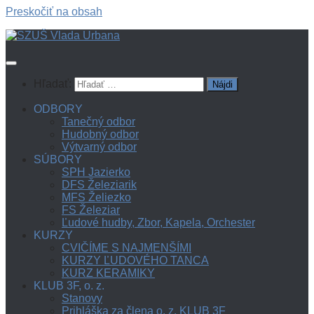
Preskočiť na obsah
Hľadať:
ODBORY
Tanečný odbor
Hudobný odbor
Výtvarný odbor
SÚBORY
SPH Jazierko
DFS Železiarik
MFS Želiezko
FS Železiar
Ľudové hudby, Zbor, Kapela, Orchester
KURZY
CVIČÍME S NAJMENŠÍMI
KURZY ĽUDOVÉHO TANCA
KURZ KERAMIKY
KLUB 3F, o. z.
Stanovy
Prihláška za člena o. z. KLUB 3F