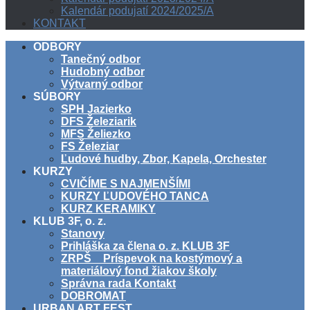
Kalendár podujatí 2024/2025/A
KONTAKT
ODBORY
Tanečný odbor
Hudobný odbor
Výtvarný odbor
SÚBORY
SPH Jazierko
DFS Železiarik
MFS Želiezko
FS Železiar
Ľudové hudby, Zbor, Kapela, Orchester
KURZY
CVIČÍME S NAJMENŠÍMI
KURZY ĽUDOVÉHO TANCA
KURZ KERAMIKY
KLUB 3F, o. z.
Stanovy
Prihláška za člena o. z. KLUB 3F
ZRPŠ _ Príspevok na kostýmový a
materiálový fond žiakov školy
Správna rada Kontakt
DOBROMAT
URBAN ART FEST