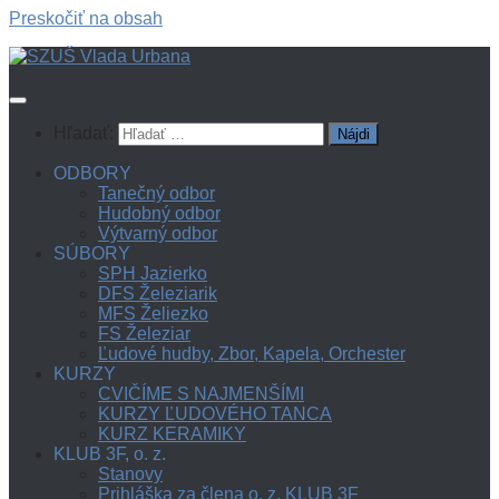
Preskočiť na obsah
Hľadať:
ODBORY
Tanečný odbor
Hudobný odbor
Výtvarný odbor
SÚBORY
SPH Jazierko
DFS Železiarik
MFS Želiezko
FS Železiar
Ľudové hudby, Zbor, Kapela, Orchester
KURZY
CVIČÍME S NAJMENŠÍMI
KURZY ĽUDOVÉHO TANCA
KURZ KERAMIKY
KLUB 3F, o. z.
Stanovy
Prihláška za člena o. z. KLUB 3F