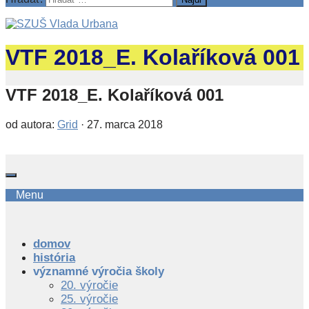
VTF 2018_E. Kolaříková 001
VTF 2018_E. Kolaříková 001
od autora:
Grid
·
27. marca 2018
Menu
domov
história
významné výročia školy
20. výročie
25. výročie