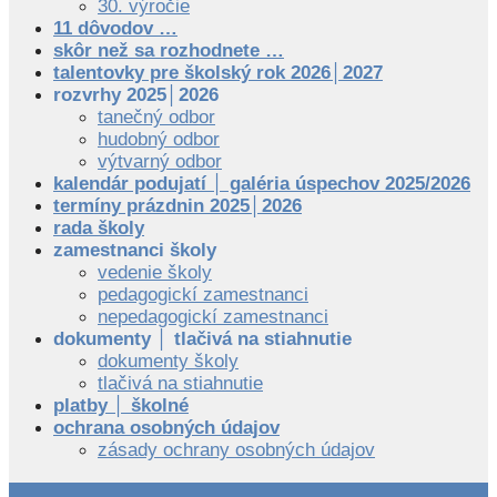
30. výročie
11 dôvodov …
skôr než sa rozhodnete …
talentovky pre školský rok 2026│2027
rozvrhy 2025│2026
tanečný odbor
hudobný odbor
výtvarný odbor
kalendár podujatí │ galéria úspechov 2025/2026
termíny prázdnin 2025│2026
rada školy
zamestnanci školy
vedenie školy
pedagogickí zamestnanci
nepedagogickí zamestnanci
dokumenty │ tlačivá na stiahnutie
dokumenty školy
tlačivá na stiahnutie
platby │ školné
ochrana osobných údajov
zásady ochrany osobných údajov