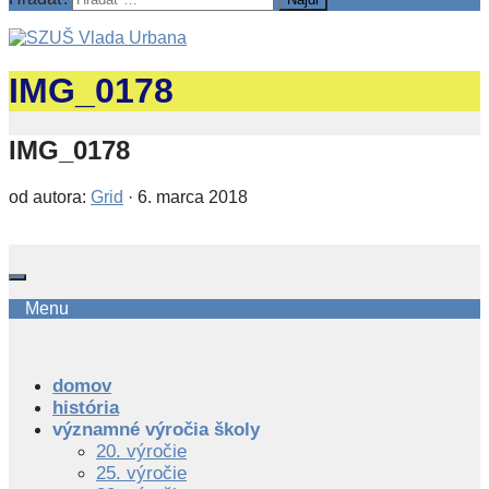
IMG_0178
IMG_0178
od autora:
Grid
·
6. marca 2018
Menu
domov
história
významné výročia školy
20. výročie
25. výročie