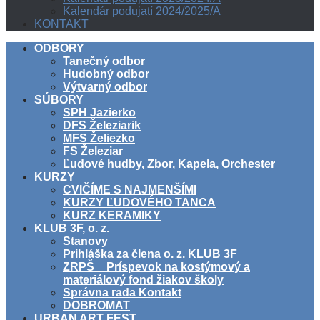
Kalendár podujatí 2024/2025/A
KONTAKT
ODBORY
Tanečný odbor
Hudobný odbor
Výtvarný odbor
SÚBORY
SPH Jazierko
DFS Železiarik
MFS Želiezko
FS Železiar
Ľudové hudby, Zbor, Kapela, Orchester
KURZY
CVIČÍME S NAJMENŠÍMI
KURZY ĽUDOVÉHO TANCA
KURZ KERAMIKY
KLUB 3F, o. z.
Stanovy
Prihláška za člena o. z. KLUB 3F
ZRPŠ _ Príspevok na kostýmový a
materiálový fond žiakov školy
Správna rada Kontakt
DOBROMAT
URBAN ART FEST