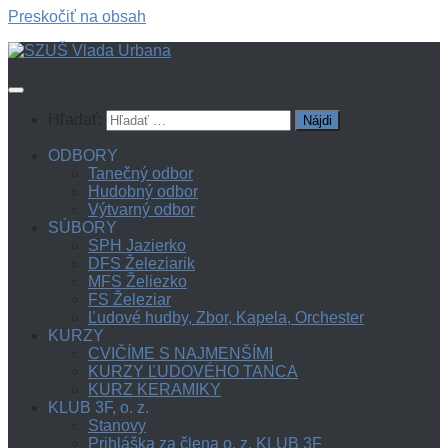
Preskočiť na obsah
Hľadať:
ODBORY
Tanečný odbor
Hudobný odbor
Výtvarný odbor
SÚBORY
SPH Jazierko
DFS Železiarik
MFS Želiezko
FS Železiar
Ľudové hudby, Zbor, Kapela, Orchester
KURZY
CVIČÍME S NAJMENŠÍMI
KURZY ĽUDOVÉHO TANCA
KURZ KERAMIKY
KLUB 3F, o. z.
Stanovy
Prihláška za člena o. z. KLUB 3F