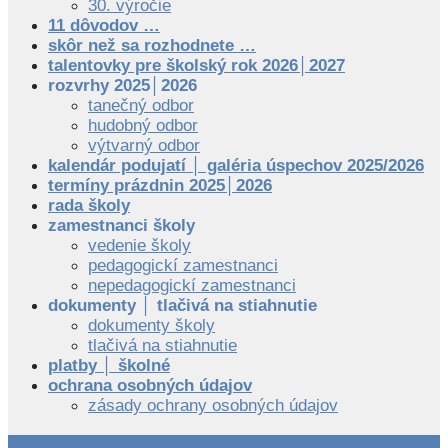
30. výročie
11 dôvodov …
skôr než sa rozhodnete …
talentovky pre školský rok 2026│2027
rozvrhy 2025│2026
tanečný odbor
hudobný odbor
výtvarný odbor
kalendár podujatí │ galéria úspechov 2025/2026
termíny prázdnin 2025│2026
rada školy
zamestnanci školy
vedenie školy
pedagogickí zamestnanci
nepedagogickí zamestnanci
dokumenty │ tlačivá na stiahnutie
dokumenty školy
tlačivá na stiahnutie
platby │ školné
ochrana osobných údajov
zásady ochrany osobných údajov