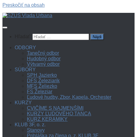
Preskočiť na obsah
Hľadať:
ODBORY
Tanečný odbor
Hudobný odbor
Výtvarný odbor
SÚBORY
SPH Jazierko
DFS Železiarik
MFS Želiezko
FS Železiar
Ľudové hudby, Zbor, Kapela, Orchester
KURZY
CVIČÍME S NAJMENŠÍMI
KURZY ĽUDOVÉHO TANCA
KURZ KERAMIKY
KLUB 3F, o. z.
Stanovy
Prihláška za člena o. z. KLUB 3F