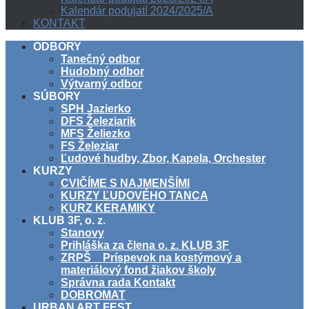
Kalendár podujatí 2024/2025/A
KONTAKT
ODBORY
Tanečný odbor
Hudobný odbor
Výtvarný odbor
SÚBORY
SPH Jazierko
DFS Železiarik
MFS Želiezko
FS Železiar
Ľudové hudby, Zbor, Kapela, Orchester
KURZY
CVIČÍME S NAJMENŠÍMI
KURZY ĽUDOVÉHO TANCA
KURZ KERAMIKY
KLUB 3F, o. z.
Stanovy
Prihláška za člena o. z. KLUB 3F
ZRPŠ _ Príspevok na kostýmový a
materiálový fond žiakov školy
Správna rada Kontakt
DOBROMAT
URBAN ART FEST