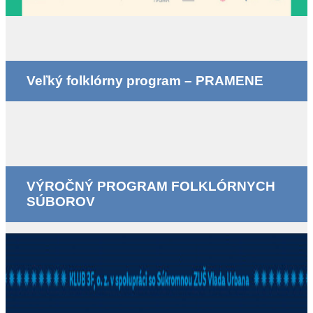
Veľký folklórny program – PRAMENE
VÝROČNÝ PROGRAM FOLKLÓRNYCH
SÚBOROV