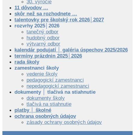
30. výročie
11 dôvodov …
skôr než sa rozhodnete …
talentovky pre školský rok 2026│2027
rozvrhy 2025│2026
tanečný odbor
hudobný odbor
výtvarný odbor
kalendár podujatí │ galéria úspechov 2025/2026
termíny prázdnin 2025│2026
rada školy
zamestnanci školy
vedenie školy
pedagogickí zamestnanci
nepedagogickí zamestnanci
dokumenty │ tlačivá na stiahnutie
dokumenty školy
tlačivá na stiahnutie
platby │ školné
ochrana osobných údajov
zásady ochrany osobných údajov