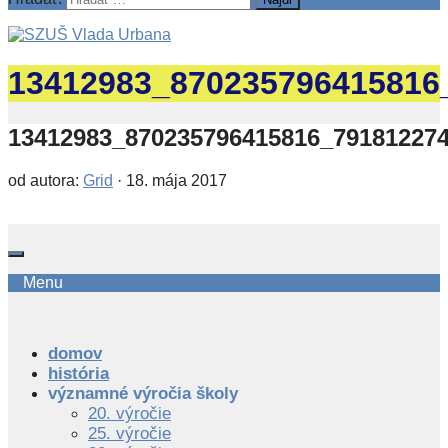
13412983_870235796415816
13412983_870235796415816_79181227
od autora:
Grid
·
18. mája 2017
Menu
domov
história
významné výročia školy
20. výročie
25. výročie