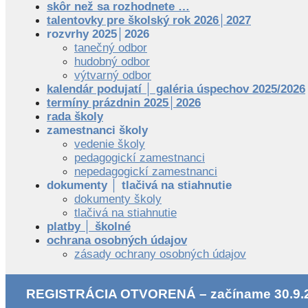
skôr než sa rozhodnete …
talentovky pre školský rok 2026│2027
rozvrhy 2025│2026
tanečný odbor
hudobný odbor
výtvarný odbor
kalendár podujatí │ galéria úspechov 2025/2026
termíny prázdnin 2025│2026
rada školy
zamestnanci školy
vedenie školy
pedagogickí zamestnanci
nepedagogickí zamestnanci
dokumenty │ tlačivá na stiahnutie
dokumenty školy
tlačivá na stiahnutie
platby │ školné
ochrana osobných údajov
zásady ochrany osobných údajov
REGISTRÁCIA OTVORENÁ – začíname 30.9.