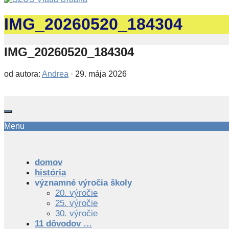
IMG_20260520_184304
IMG_20260520_184304
od autora:
Andrea
·
29. mája 2026
Menu
domov
história
významné výročia školy
20. výročie
25. výročie
30. výročie
11 dôvodov …