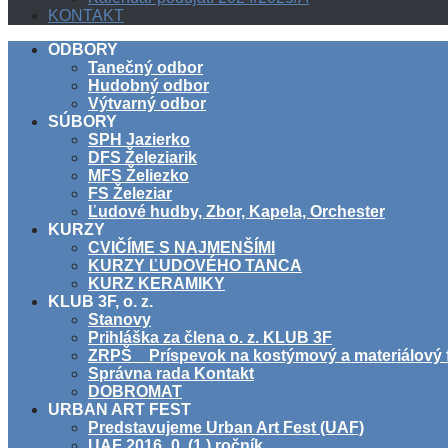
KONTAKT
ODBORY
Tanečný odbor
Hudobný odbor
Výtvarný odbor
SÚBORY
SPH Jazierko
DFS Železiarik
MFS Želiezko
FS Železiar
Ľudové hudby, Zbor, Kapela, Orchester
KURZY
CVIČÍME S NAJMENŠÍMI
KURZY ĽUDOVÉHO TANCA
KURZ KERAMIKY
KLUB 3F, o. z.
Stanovy
Prihláška za člena o. z. KLUB 3F
ZRPŠ _ Príspevok na kostýmový a materiálový 
Správna rada Kontakt
DOBROMAT
URBAN ART FEST
Predstavujeme Urban Art Fest (UAF)
UAF 2016_0. (1.) ročník