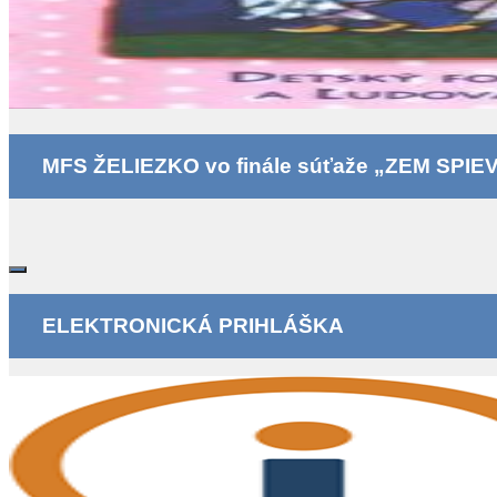
MFS ŽELIEZKO vo finále súťaže „ZEM SPIE
ELEKTRONICKÁ PRIHLÁŠKA