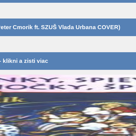
eter Cmorik ft. SZUŠ Vlada Urbana COVER)
likni a zisti viac