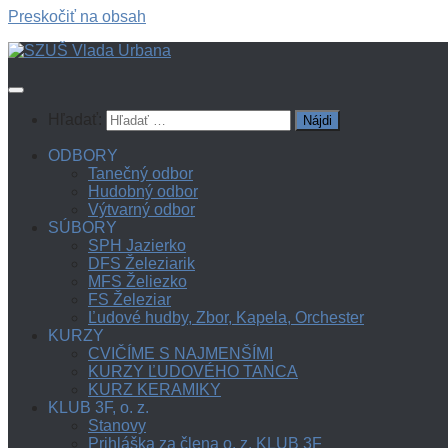
Preskočiť na obsah
Hľadať:
ODBORY
Tanečný odbor
Hudobný odbor
Výtvarný odbor
SÚBORY
SPH Jazierko
DFS Železiarik
MFS Želiezko
FS Železiar
Ľudové hudby, Zbor, Kapela, Orchester
KURZY
CVIČÍME S NAJMENŠÍMI
KURZY ĽUDOVÉHO TANCA
KURZ KERAMIKY
KLUB 3F, o. z.
Stanovy
Prihláška za člena o. z. KLUB 3F