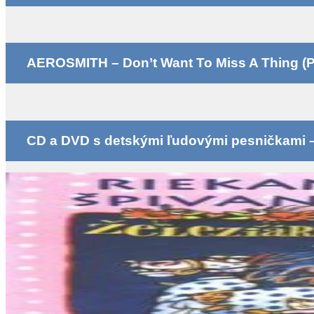
AEROSMITH – Don’t Want To Miss A Thing (P
CD a DVD s detskými ľudovými pesničkami – k