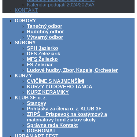
Kalendár podujatí 2024/2025/A
KONTAKT
ODBORY
Tanečný odbor
Hudobný odbor
Výtvarný odbor
SÚBORY
SPH Jazierko
DFS Železiarik
MFS Želiezko
FS Železiar
Ľudové hudby, Zbor, Kapela, Orchester
KURZY
CVIČÍME S NAJMENŠÍMI
KURZY ĽUDOVÉHO TANCA
KURZ KERAMIKY
KLUB 3F, o. z.
Stanovy
Prihláška za člena o. z. KLUB 3F
ZRPŠ _ Príspevok na kostýmový a
materiálový fond žiakov školy
Správna rada Kontakt
DOBROMAT
URBAN ART FEST