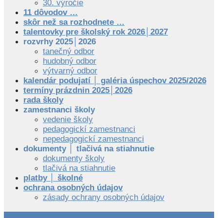
30. výročie
11 dôvodov …
skôr než sa rozhodnete …
talentovky pre školský rok 2026│2027
rozvrhy 2025│2026
tanečný odbor
hudobný odbor
výtvarný odbor
kalendár podujatí │ galéria úspechov 2025/2026
termíny prázdnin 2025│2026
rada školy
zamestnanci školy
vedenie školy
pedagogickí zamestnanci
nepedagogickí zamestnanci
dokumenty │ tlačivá na stiahnutie
dokumenty školy
tlačivá na stiahnutie
platby │ školné
ochrana osobných údajov
zásady ochrany osobných údajov