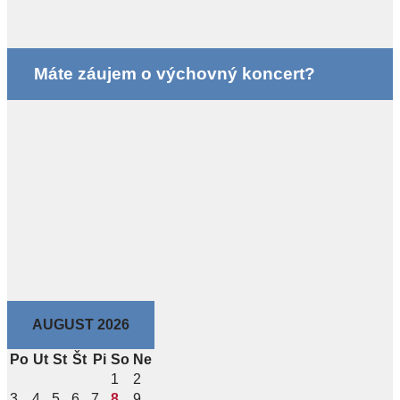
Máte záujem o výchovný koncert?
AUGUST 2026
Po
Ut
St
Št
Pi
So
Ne
1
2
3
4
5
6
7
8
9