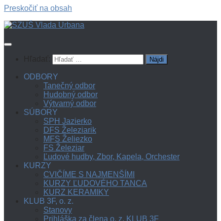
Preskočiť na obsah
Hľadať:
ODBORY
Tanečný odbor
Hudobný odbor
Výtvarný odbor
SÚBORY
SPH Jazierko
DFS Železiarik
MFS Želiezko
FS Železiar
Ľudové hudby, Zbor, Kapela, Orchester
KURZY
CVIČÍME S NAJMENŠÍMI
KURZY ĽUDOVÉHO TANCA
KURZ KERAMIKY
KLUB 3F, o. z.
Stanovy
Prihláška za člena o. z. KLUB 3F