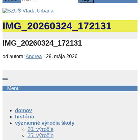
IMG_20260324_172131
IMG_20260324_172131
od autora:
Andrea
·
29. mája 2026
Menu
domov
história
významné výročia školy
20. výročie
25. výročie