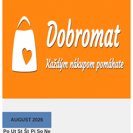
AUGUST 2026
Po
Ut
St
Št
Pi
So
Ne