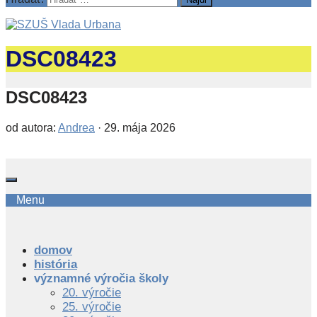
DSC08423
DSC08423
od autora:
Andrea
·
29. mája 2026
Menu
domov
história
významné výročia školy
20. výročie
25. výročie