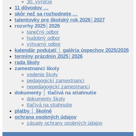
30. výročie
11 dôvodov …
skôr než sa rozhodnete …
talentovky pre školský rok 2026│2027
rozvrhy 2025│2026
tanečný odbor
hudobný odbor
výtvarný odbor
kalendár podujatí │ galéria úspechov 2025/2026
termíny prázdnin 2025│2026
rada školy
zamestnanci školy
vedenie školy
pedagogickí zamestnanci
nepedagogickí zamestnanci
dokumenty │ tlačivá na stiahnutie
dokumenty školy
tlačivá na stiahnutie
platby │ školné
ochrana osobných údajov
zásady ochrany osobných údajov