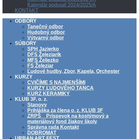
Kalendár podujatí 2024/2025/A
KONTAKT
ODBORY
Tanečný odbor
Hudobný odbor
Výtvarný odbor
SÚBORY
SPH Jazierko
DFS Železiarik
MFS Želiezko
FS Železiar
Ľudové hudby, Zbor, Kapela, Orchester
KURZY
CVIČÍME S NAJMENŠÍMI
KURZY ĽUDOVÉHO TANCA
KURZ KERAMIKY
KLUB 3F, o. z.
Stanovy
Prihláška za člena o. z. KLUB 3F
ZRPŠ _ Príspevok na kostýmový a
materiálový fond žiakov školy
Správna rada Kontakt
DOBROMAT
URBAN ART FEST