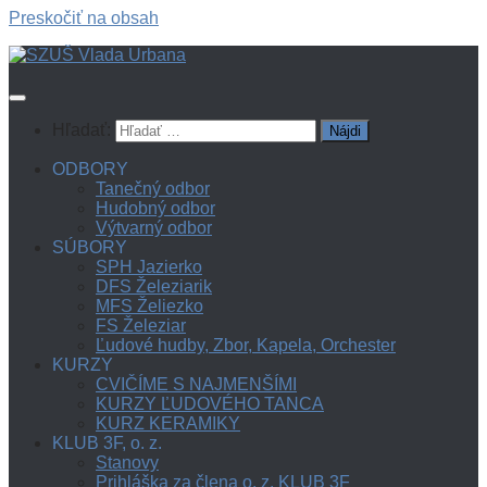
Preskočiť na obsah
Hľadať:
ODBORY
Tanečný odbor
Hudobný odbor
Výtvarný odbor
SÚBORY
SPH Jazierko
DFS Železiarik
MFS Želiezko
FS Železiar
Ľudové hudby, Zbor, Kapela, Orchester
KURZY
CVIČÍME S NAJMENŠÍMI
KURZY ĽUDOVÉHO TANCA
KURZ KERAMIKY
KLUB 3F, o. z.
Stanovy
Prihláška za člena o. z. KLUB 3F