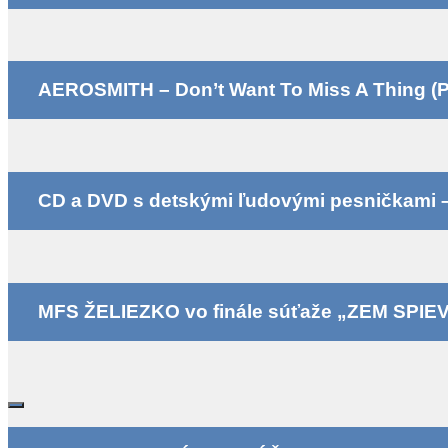
AEROSMITH – Don’t Want To Miss A Thing (P
CD a DVD s detskými ľudovými pesničkami – k
MFS ŽELIEZKO vo finále súťaže „ZEM SPIE