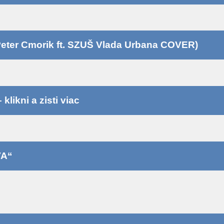
eter Cmorik ft. SZUŠ Vlada Urbana COVER)
likni a zisti viac
VA“