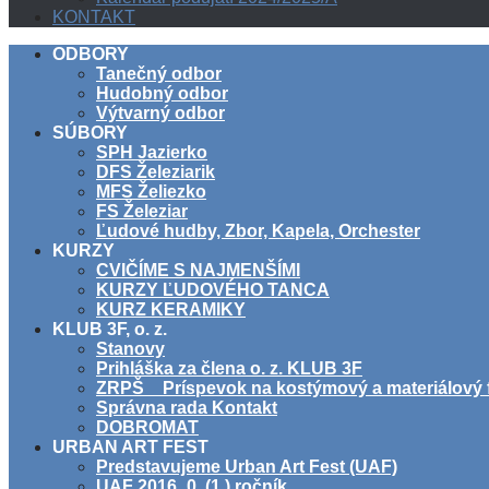
KONTAKT
ODBORY
Tanečný odbor
Hudobný odbor
Výtvarný odbor
SÚBORY
SPH Jazierko
DFS Železiarik
MFS Želiezko
FS Železiar
Ľudové hudby, Zbor, Kapela, Orchester
KURZY
CVIČÍME S NAJMENŠÍMI
KURZY ĽUDOVÉHO TANCA
KURZ KERAMIKY
KLUB 3F, o. z.
Stanovy
Prihláška za člena o. z. KLUB 3F
ZRPŠ _ Príspevok na kostýmový a materiálový 
Správna rada Kontakt
DOBROMAT
URBAN ART FEST
Predstavujeme Urban Art Fest (UAF)
UAF 2016_0. (1.) ročník