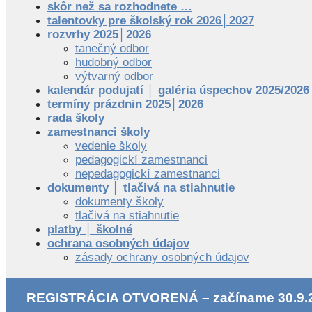
skôr než sa rozhodnete …
talentovky pre školský rok 2026│2027
rozvrhy 2025│2026
tanečný odbor
hudobný odbor
výtvarný odbor
kalendár podujatí │ galéria úspechov 2025/2026
termíny prázdnin 2025│2026
rada školy
zamestnanci školy
vedenie školy
pedagogickí zamestnanci
nepedagogickí zamestnanci
dokumenty │ tlačivá na stiahnutie
dokumenty školy
tlačivá na stiahnutie
platby │ školné
ochrana osobných údajov
zásady ochrany osobných údajov
REGISTRÁCIA OTVORENÁ – začíname 30.9.