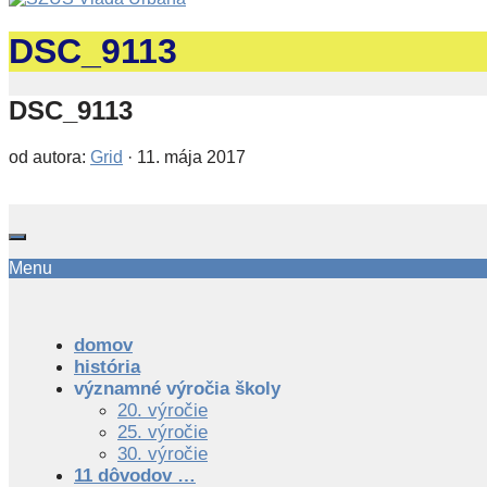
DSC_9113
DSC_9113
od autora:
Grid
·
11. mája 2017
Menu
domov
história
významné výročia školy
20. výročie
25. výročie
30. výročie
11 dôvodov …