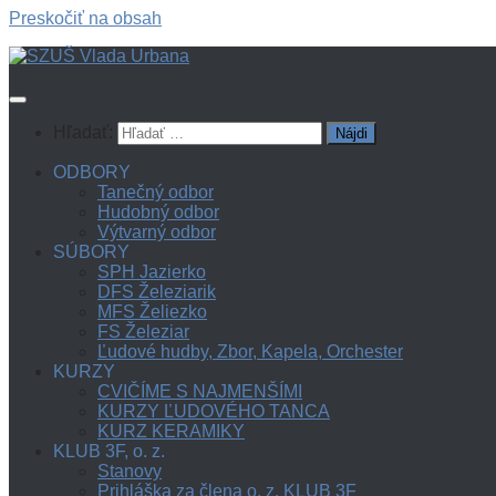
Preskočiť na obsah
Hľadať:
ODBORY
Tanečný odbor
Hudobný odbor
Výtvarný odbor
SÚBORY
SPH Jazierko
DFS Železiarik
MFS Želiezko
FS Železiar
Ľudové hudby, Zbor, Kapela, Orchester
KURZY
CVIČÍME S NAJMENŠÍMI
KURZY ĽUDOVÉHO TANCA
KURZ KERAMIKY
KLUB 3F, o. z.
Stanovy
Prihláška za člena o. z. KLUB 3F