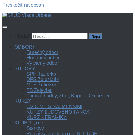
Preskočiť na obsah
Hľadať:
ODBORY
Tanečný odbor
Hudobný odbor
Výtvarný odbor
SÚBORY
SPH Jazierko
DFS Železiarik
MFS Želiezko
FS Železiar
Ľudové hudby, Zbor, Kapela, Orchester
KURZY
CVIČÍME S NAJMENŠÍMI
KURZY ĽUDOVÉHO TANCA
KURZ KERAMIKY
KLUB 3F, o. z.
Stanovy
Prihláška za člena o. z. KLUB 3F