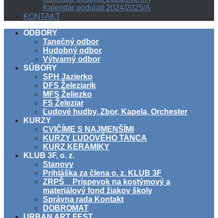
Kalendár podujatí 2024/2025/A
KONTAKT
ODBORY
Tanečný odbor
Hudobný odbor
Výtvarný odbor
SÚBORY
SPH Jazierko
DFS Železiarik
MFS Želiezko
FS Železiar
Ľudové hudby, Zbor, Kapela, Orchester
KURZY
CVIČÍME S NAJMENŠÍMI
KURZY ĽUDOVÉHO TANCA
KURZ KERAMIKY
KLUB 3F, o. z.
Stanovy
Prihláška za člena o. z. KLUB 3F
ZRPŠ _ Príspevok na kostýmový a
materiálový fond žiakov školy
Správna rada Kontakt
DOBROMAT
URBAN ART FEST