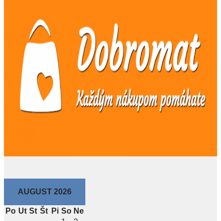
AUGUST 2026
Po
Ut
St
Št
Pi
So
Ne