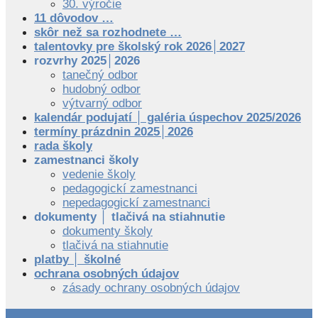
30. výročie
11 dôvodov …
skôr než sa rozhodnete …
talentovky pre školský rok 2026│2027
rozvrhy 2025│2026
tanečný odbor
hudobný odbor
výtvarný odbor
kalendár podujatí │ galéria úspechov 2025/2026
termíny prázdnin 2025│2026
rada školy
zamestnanci školy
vedenie školy
pedagogickí zamestnanci
nepedagogickí zamestnanci
dokumenty │ tlačivá na stiahnutie
dokumenty školy
tlačivá na stiahnutie
platby │ školné
ochrana osobných údajov
zásady ochrany osobných údajov