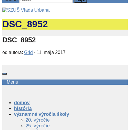
DSC_8952
DSC_8952
od autora:
Grid
·
11. mája 2017
Menu
domov
história
významné výročia školy
20. výročie
25. výročie