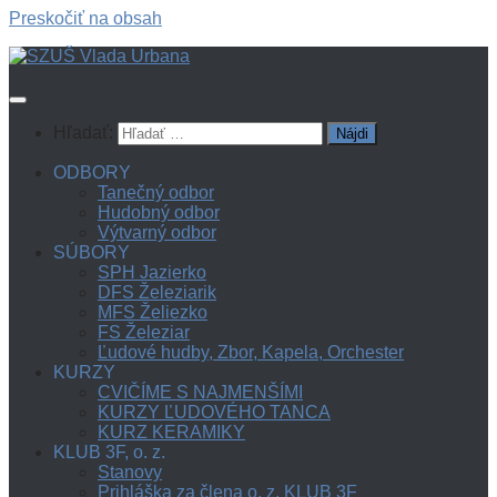
Preskočiť na obsah
Hľadať:
ODBORY
Tanečný odbor
Hudobný odbor
Výtvarný odbor
SÚBORY
SPH Jazierko
DFS Železiarik
MFS Želiezko
FS Železiar
Ľudové hudby, Zbor, Kapela, Orchester
KURZY
CVIČÍME S NAJMENŠÍMI
KURZY ĽUDOVÉHO TANCA
KURZ KERAMIKY
KLUB 3F, o. z.
Stanovy
Prihláška za člena o. z. KLUB 3F