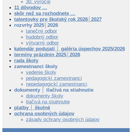
30. výročie
11 dôvodov …
skôr než sa rozhodnete …
talentovky pre školský rok 2026│2027
rozvrhy 2025│2026
tanečný odbor
hudobný odbor
výtvarný odbor
kalendár podujatí │ galéria úspechov 2025/2026
termíny prázdnin 2025│2026
rada školy
zamestnanci školy
vedenie školy
pedagogickí zamestnanci
nepedagogickí zamestnanci
dokumenty │ tlačivá na stiahnutie
dokumenty školy
tlačivá na stiahnutie
platby │ školné
ochrana osobných údajov
zásady ochrany osobných údajov