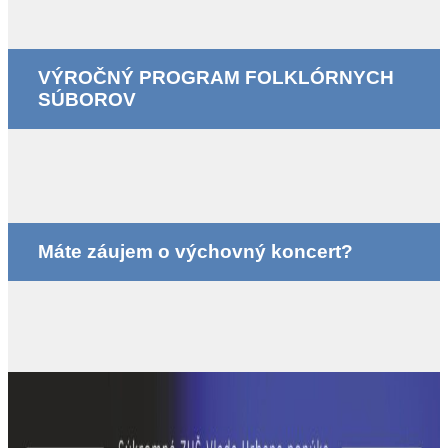
VÝROČNÝ PROGRAM FOLKLÓRNYCH
SÚBOROV
Máte záujem o výchovný koncert?