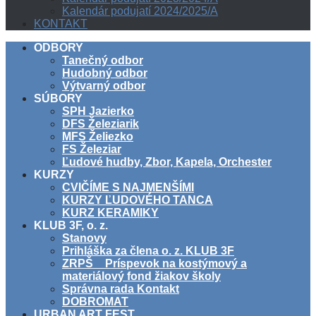
Kalendár podujatí 2024/2025/A
KONTAKT
ODBORY
Tanečný odbor
Hudobný odbor
Výtvarný odbor
SÚBORY
SPH Jazierko
DFS Železiarik
MFS Želiezko
FS Železiar
Ľudové hudby, Zbor, Kapela, Orchester
KURZY
CVIČÍME S NAJMENŠÍMI
KURZY ĽUDOVÉHO TANCA
KURZ KERAMIKY
KLUB 3F, o. z.
Stanovy
Prihláška za člena o. z. KLUB 3F
ZRPŠ _ Príspevok na kostýmový a
materiálový fond žiakov školy
Správna rada Kontakt
DOBROMAT
URBAN ART FEST