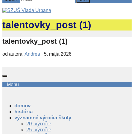
talentovky_post (1)
talentovky_post (1)
od autora:
Andrea
·
5. mája 2026
Menu
domov
história
významné výročia školy
20. výročie
25. výročie