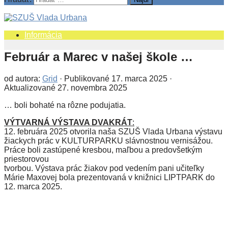
Informácia
Február a Marec v našej škole …
od autora:
Grid
· Publikované
17. marca 2025
·
Aktualizované
27. novembra 2025
… boli bohaté na rôzne podujatia.
VÝTVARNÁ VÝSTAVA DVAKRÁT
:
12. februára 2025 otvorila naša SZUŠ Vlada Urbana výstavu
žiackych prác v KULTURPARKU slávnostnou vernisážou.
Práce boli zastúpené kresbou, maľbou a predovšetkým
priestorovou
tvorbou. Výstava prác žiakov pod vedením pani učiteľky
Márie Maxovej bola prezentovaná v knižnici LIPTPARK do
12. marca 2025.