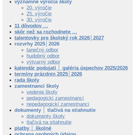
významné výročia školy
20. výročie
25. výročie
30. výročie
11 dôvodov …
skôr než sa rozhodnete …
talentovky pre školský rok 2026│2027
rozvrhy 2025│2026
tanečný odbor
hudobný odbor
výtvarný odbor
kalendár podujatí │ galéria úspechov 2025/2026
termíny prázdnin 2025│2026
rada školy
zamestnanci školy
vedenie školy
pedagogickí zamestnanci
nepedagogickí zamestnanci
dokumenty │ tlačivá na stiahnutie
dokumenty školy
tlačivá na stiahnutie
platby │ školné
ochrana osobných údajov