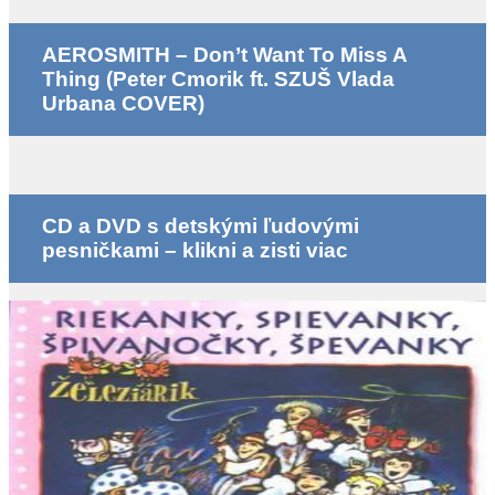
AEROSMITH – Don’t Want To Miss A
Thing (Peter Cmorik ft. SZUŠ Vlada
Urbana COVER)
CD a DVD s detskými ľudovými
pesničkami – klikni a zisti viac