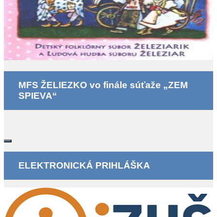
MFS ŽELIEZKO vo finále súťaže „ZEM
SPIEVA“
ELEKTRONICKÁ PRIHLÁŠKA