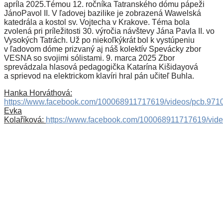
apríla 2025.Témou 12. ročníka Tatranského dómu pápeži
JánoPavol II. V ľadovej bazilike je zobrazená Wawelská
katedrála a kostol sv. Vojtecha v Krakove. Téma bola
zvolená pri príležitosti 30. výročia návštevy Jána Pavla II. vo
Vysokých Tatrách. Už po niekoľkýkrát bol k vystúpeniu
v ľadovom dóme prizvaný aj náš kolektív Spevácky zbor
VESNA so svojimi sólistami. 9. marca 2025 Zbor
sprevádzala hlasová pedagogička Katarína Kišidayová
a sprievod na elektrickom klavíri hral pán učiteľ Buhla.
Hanka Horváthová:
https://www.facebook.com/100068911717619/videos/pcb.9
Evka
Kolaříková:
https://www.facebook.com/100068911717619/vi