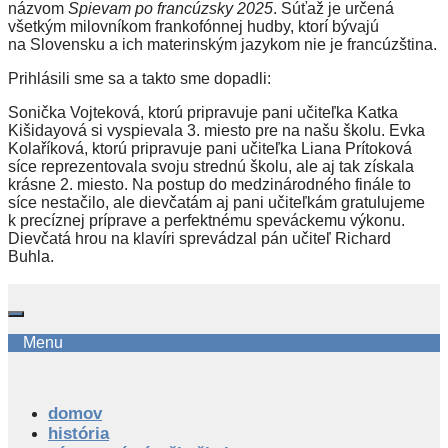
názvom
Spievam po francúzsky 2025
. Súťaž je určená
všetkým milovníkom frankofónnej hudby, ktorí bývajú
na Slovensku a ich materinským jazykom nie je francúzština.
Prihlásili sme sa a takto sme dopadli:
Sonička Vojteková, ktorú pripravuje pani učiteľka Katka
Kišidayová si vyspievala 3. miesto pre na našu školu. Evka
Kolaříková, ktorú pripravuje pani učiteľka Liana Prítoková
síce reprezentovala svoju strednú školu, ale aj tak získala
krásne 2. miesto. Na postup do medzinárodného finále to
síce nestačilo, ale dievčatám aj pani učiteľkám gratulujeme
k precíznej príprave a perfektnému speváckemu výkonu.
Dievčatá hrou na klavíri sprevádzal pán učiteľ Richard
Buhla.
Menu
domov
história