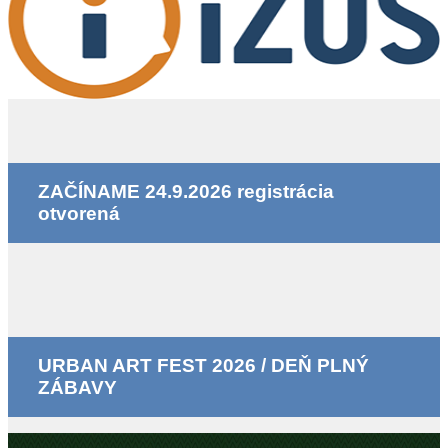
ZAČÍNAME 24.9.2026 registrácia
otvorená
URBAN ART FEST 2026 / DEŇ PLNÝ
ZÁBAVY