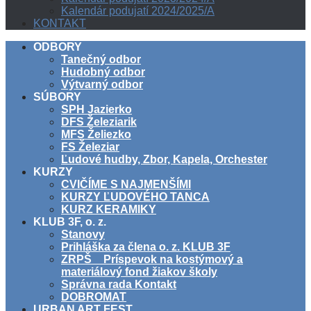
Kalendár podujatí 2024/2025/A
KONTAKT
ODBORY
Tanečný odbor
Hudobný odbor
Výtvarný odbor
SÚBORY
SPH Jazierko
DFS Železiarik
MFS Želiezko
FS Železiar
Ľudové hudby, Zbor, Kapela, Orchester
KURZY
CVIČÍME S NAJMENŠÍMI
KURZY ĽUDOVÉHO TANCA
KURZ KERAMIKY
KLUB 3F, o. z.
Stanovy
Prihláška za člena o. z. KLUB 3F
ZRPŠ _ Príspevok na kostýmový a
materiálový fond žiakov školy
Správna rada Kontakt
DOBROMAT
URBAN ART FEST