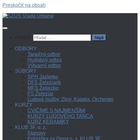
Preskočiť na obsah
Hľadať:
ODBORY
Tanečný odbor
Hudobný odbor
Výtvarný odbor
SÚBORY
SPH Jazierko
DFS Železiarik
MFS Želiezko
FS Železiar
Ľudové hudby, Zbor, Kapela, Orchester
KURZY
CVIČÍME S NAJMENŠÍMI
KURZY ĽUDOVÉHO TANCA
KURZ KERAMIKY
KLUB 3F, o. z.
Stanovy
Prihláška za člena o. z. KLUB 3F