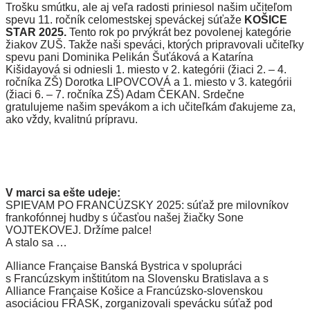
Trošku smútku, ale aj veľa radosti priniesol našim učiteľom
spevu 11. ročník celomestskej speváckej súťaže
KOŠICE
STAR 2025.
Tento rok po prvýkrát bez povolenej kategórie
žiakov ZUŠ. Takže naši speváci, ktorých pripravovali učiteľky
spevu pani Dominika Pelikán Šuťáková a Katarína
Kišidayová si odniesli 1. miesto v 2. kategórii (žiaci 2. – 4.
ročníka ZŠ) Dorotka LIPOVCOVÁ a 1. miesto v 3. kategórii
(žiaci 6. – 7. ročníka ZŠ) Adam ČEKAN. Srdečne
gratulujeme našim spevákom a ich učiteľkám ďakujeme za,
ako vždy, kvalitnú prípravu.
V marci sa ešte udeje:
SPIEVAM PO FRANCÚZSKY 2025: súťaž pre milovníkov
frankofónnej hudby s účasťou našej žiačky Sone
VOJTEKOVEJ. Držíme palce!
A stalo sa …
Alliance Française Banská Bystrica v spolupráci
s Francúzskym inštitútom na Slovensku Bratislava a s
Alliance Française Košice a Francúzsko-slovenskou
asociáciou FRASK, zorganizovali spevácku súťaž pod