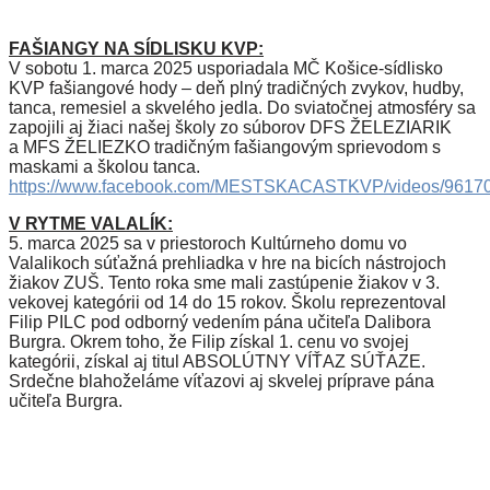
FAŠIANGY NA SÍDLISKU KVP:
V sobotu 1. marca 2025 usporiadala MČ Košice-sídlisko
KVP fašiangové hody – deň plný tradičných zvykov, hudby,
tanca, remesiel a skvelého jedla. Do sviatočnej atmosféry sa
zapojili aj žiaci našej školy zo súborov DFS ŽELEZIARIK
a MFS ŽELIEZKO tradičným fašiangovým sprievodom s
maskami a školou tanca.
https://www.facebook.com/MESTSKACASTKVP/videos/9617
V RYTME VALALÍK:
5. marca 2025 sa v priestoroch Kultúrneho domu vo
Valalikoch súťažná prehliadka v hre na bicích nástrojoch
žiakov ZUŠ. Tento roka sme mali zastúpenie žiakov v 3.
vekovej kategórii od 14 do 15 rokov. Školu reprezentoval
Filip PILC pod odborný vedením pána učiteľa Dalibora
Burgra. Okrem toho, že Filip získal 1. cenu vo svojej
kategórii, získal aj titul ABSOLÚTNY VÍŤAZ SÚŤAZE.
Srdečne blahoželáme víťazovi aj skvelej príprave pána
učiteľa Burgra.