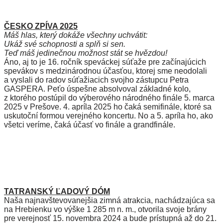
ČESKO ZPÍVA 2025
Máš hlas, který dokáže všechny uchvátit:
Ukáž své schopnosti a splň si sen.
Teď máš jedinečnou možnost stát se hvězdou!
Áno, aj to je 16. ročník speváckej súťaže pre začínajúcich
spevákov s medzinárodnou účasťou, ktorej sme neodolali
a vyslali do radov súťažiacich svojho zástupcu Petra
GASPERA. Peťo úspešne absolvoval základné kolo,
z ktorého postúpil do výberového národného finále 5. marca
2025 v Prešove. 4. apríla 2025 ho čaká semifinále, ktoré sa
uskutoční formou verejného koncertu. No a 5. apríla ho, ako
všetci veríme, čaká účasť vo finále a grandfinále.
TATRANSKÝ ĽADOVÝ DÓM
Naša najnavštevovanejšia zimná atrakcia, nachádzajúca sa
na Hrebienku vo výške 1 285 m n. m., otvorila svoje brány
pre verejnosť 15. novembra 2024 a bude prístupná až do 21.