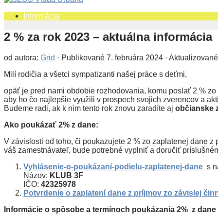
Informácia
2 % za rok 2023 – aktuálna informácia
od autora:
Grid
· Publikované
7. februára 2024
· Aktualizovan
Milí rodičia a všetci sympatizanti našej práce s deťmi,
opäť je pred nami obdobie rozhodovania, komu poslať 2 % zo z
aby ho čo najlepšie využili v prospech svojich zverencov a akti
Budeme radi, ak k nim tento rok znovu zaradíte aj
občianske 
Ako poukázať 2% z dane:
V závislosti od toho, či poukazujete 2 % zo zaplatenej dane z 
váš zamestnávateľ, bude potrebné vyplniť a doručiť príslušn
Vyhlásenie-o-poukázaní-podielu-zaplatenej-dane
s n
Názov:
KLUB 3F
IČO:
42325978
Potvrdenie o zaplatení dane z príjmov zo závislej čin
Informácie o spôsobe a termínoch poukázania 2% z dane z p