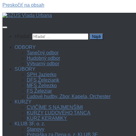
Preskočiť na obsah
Hľadať:
ODBORY
Tanečný odbor
Hudobný odbor
Výtvarný odbor
SÚBORY
SPH Jazierko
DFS Železiarik
MFS Želiezko
FS Železiar
Ľudové hudby, Zbor, Kapela, Orchester
KURZY
CVIČÍME S NAJMENŠÍMI
KURZY ĽUDOVÉHO TANCA
KURZ KERAMIKY
KLUB 3F, o. z.
Stanovy
Prihláška za člena o. z. KLUB 3F