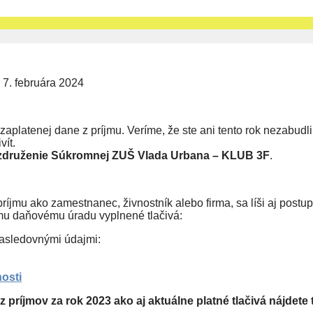
é
7. februára 2024
aplatenej dane z príjmu. Veríme, že ste ani tento rok nezabudl
vít.
združenie Súkromnej ZUŠ Vlada Urbana – KLUB 3F
.
príjmu ako zamestnanec, živnostník alebo firma, sa líši aj postu
ému daňovému úradu vyplnené tlačivá:
asledovnými údajmi:
nosti
ríjmov za rok 2023 ako aj aktuálne platné tlačivá nájdete 