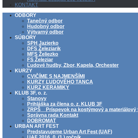
KONTAKT
ODBORY
Tanečný odbor
Hudobný odbor
Výtvarný odbor
SÚBORY
SPH Jazierko
DFS Železiarik
MFS Želiezko
FS Železiar
Ľudové hudby, Zbor, Kapela, Orchester
KURZY
CVIČÍME S NAJMENŠÍMI
KURZY ĽUDOVÉHO TANCA
KURZ KERAMIKY
KLUB 3F, o. z.
Stanovy
Prihláška za člena o. z. KLUB 3F
ZRPŠ _ Príspevok na kostýmový a materiálový 
Správna rada Kontakt
DOBROMAT
URBAN ART FEST
Predstavujeme Urban Art Fest (UAF)
UAF 2016_0. (1.) ročník