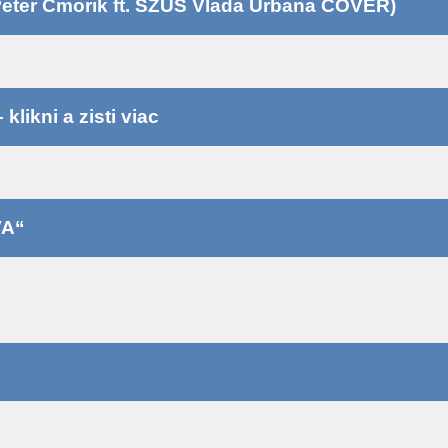
eter Cmorik ft. SZUŠ Vlada Urbana COVER)
likni a zisti viac
VA“