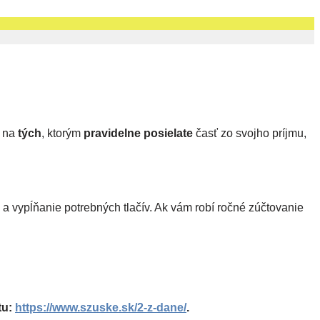
i na
tých
, ktorým
pravidelne posielate
časť zo svojho príjmu,
p a vypĺňanie potrebných tlačív. Ak vám robí ročné zúčtovanie
tu:
https://www.szuske.sk/2-z-dane/
.