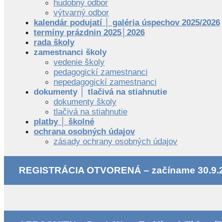
hudobný odbor
výtvarný odbor
kalendár podujatí │ galéria úspechov 2025/2026
termíny prázdnin 2025│2026
rada školy
zamestnanci školy
vedenie školy
pedagogickí zamestnanci
nepedagogickí zamestnanci
dokumenty │ tlačivá na stiahnutie
dokumenty školy
tlačivá na stiahnutie
platby │ školné
ochrana osobných údajov
zásady ochrany osobných údajov
REGISTRÁCIA OTVORENÁ – začíname 30.9.