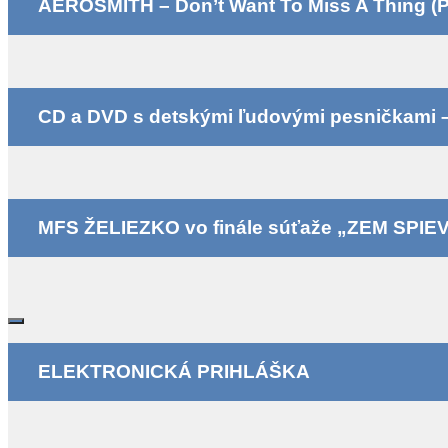
AEROSMITH – Don’t Want To Miss A Thing (P
CD a DVD s detskými ľudovými pesničkami – k
MFS ŽELIEZKO vo finále súťaže „ZEM SPIE
ELEKTRONICKÁ PRIHLÁŠKA