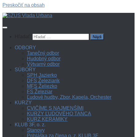
Preskočiť na obsah
Hľadať:
ODBORY
Tanečný odbor
Hudobný odbor
Výtvarný odbor
SÚBORY
SPH Jazierko
DFS Železiarik
MFS Želiezko
FS Železiar
Ľudové hudby, Zbor, Kapela, Orchester
KURZY
CVIČÍME S NAJMENŠÍMI
KURZY ĽUDOVÉHO TANCA
KURZ KERAMIKY
KLUB 3F, o. z.
Stanovy
Prihláška za člena o. z. KLUB 3F