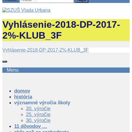
Vyhlásenie-2018-DP-2017-
2%-KLUB_3F
Vyhlásenie-2018-DP-2017-2%-KLUB_3F
Menu
domov
história
významné výročia školy
20. výročie
25. výročie
30. výročie
11 dôvodov …