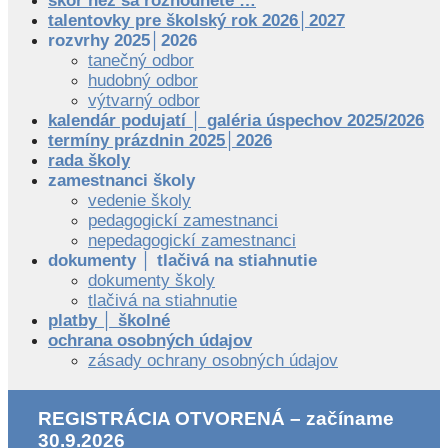
skôr než sa rozhodnete …
talentovky pre školský rok 2026│2027
rozvrhy 2025│2026
tanečný odbor
hudobný odbor
výtvarný odbor
kalendár podujatí │ galéria úspechov 2025/2026
termíny prázdnin 2025│2026
rada školy
zamestnanci školy
vedenie školy
pedagogickí zamestnanci
nepedagogickí zamestnanci
dokumenty │ tlačivá na stiahnutie
dokumenty školy
tlačivá na stiahnutie
platby │ školné
ochrana osobných údajov
zásady ochrany osobných údajov
REGISTRÁCIA OTVORENÁ – začíname
30.9.2026