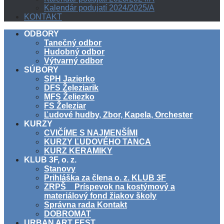
Kalendár podujatí 2024/2025/A
KONTAKT
ODBORY
Tanečný odbor
Hudobný odbor
Výtvarný odbor
SÚBORY
SPH Jazierko
DFS Železiarik
MFS Želiezko
FS Železiar
Ľudové hudby, Zbor, Kapela, Orchester
KURZY
CVIČÍME S NAJMENŠÍMI
KURZY ĽUDOVÉHO TANCA
KURZ KERAMIKY
KLUB 3F, o. z.
Stanovy
Prihláška za člena o. z. KLUB 3F
ZRPŠ _ Príspevok na kostýmový a
materiálový fond žiakov školy
Správna rada Kontakt
DOBROMAT
URBAN ART FEST