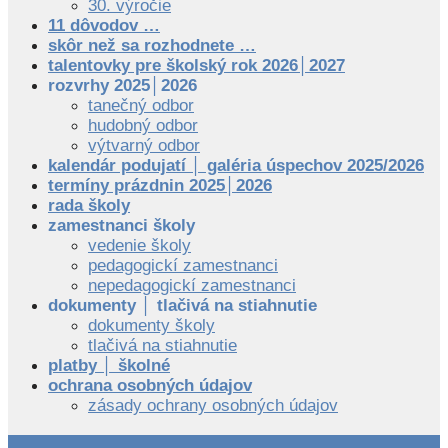
30. výročie
11 dôvodov …
skôr než sa rozhodnete …
talentovky pre školský rok 2026│2027
rozvrhy 2025│2026
tanečný odbor
hudobný odbor
výtvarný odbor
kalendár podujatí │ galéria úspechov 2025/2026
termíny prázdnin 2025│2026
rada školy
zamestnanci školy
vedenie školy
pedagogickí zamestnanci
nepedagogickí zamestnanci
dokumenty │ tlačivá na stiahnutie
dokumenty školy
tlačivá na stiahnutie
platby │ školné
ochrana osobných údajov
zásady ochrany osobných údajov