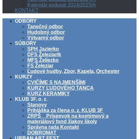
Kalendár podujatí 2024/2025/A
KONTAKT
ODBORY
Tanečný odbor
Hudobný odbor
Výtvarný odbor
SÚBORY
SPH Jazierko
DFS Železiarik
MFS Želiezko
FS Železiar
Ľudové hudby, Zbor, Kapela, Orchester
KURZY
CVIČÍME S NAJMENŠÍMI
KURZY ĽUDOVÉHO TANCA
KURZ KERAMIKY
KLUB 3F, o. z.
Stanovy
Prihláška za člena o. z. KLUB 3F
ZRPŠ _ Príspevok na kostýmový a
materiálový fond žiakov školy
Správna rada Kontakt
DOBROMAT
URBAN ART FEST