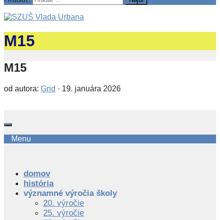
M15
M15
od autora:
Grid
·
19. januára 2026
Menu
domov
história
významné výročia školy
20. výročie
25. výročie