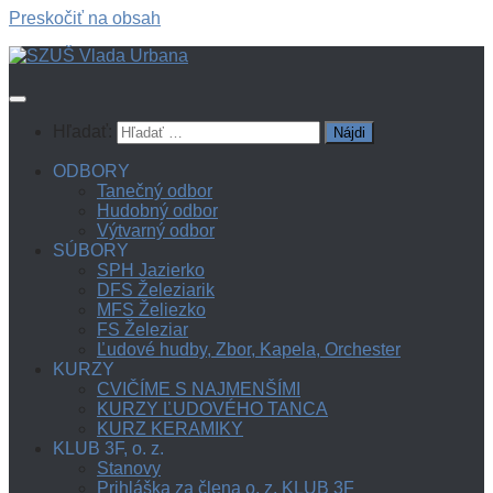
Preskočiť na obsah
Hľadať:
ODBORY
Tanečný odbor
Hudobný odbor
Výtvarný odbor
SÚBORY
SPH Jazierko
DFS Železiarik
MFS Želiezko
FS Železiar
Ľudové hudby, Zbor, Kapela, Orchester
KURZY
CVIČÍME S NAJMENŠÍMI
KURZY ĽUDOVÉHO TANCA
KURZ KERAMIKY
KLUB 3F, o. z.
Stanovy
Prihláška za člena o. z. KLUB 3F