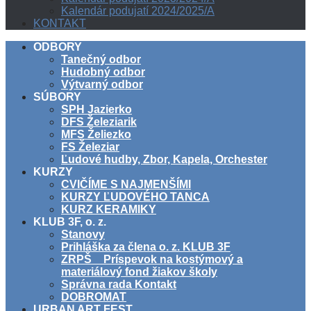
Kalendár podujatí 2024/2025/A
KONTAKT
ODBORY
Tanečný odbor
Hudobný odbor
Výtvarný odbor
SÚBORY
SPH Jazierko
DFS Železiarik
MFS Želiezko
FS Železiar
Ľudové hudby, Zbor, Kapela, Orchester
KURZY
CVIČÍME S NAJMENŠÍMI
KURZY ĽUDOVÉHO TANCA
KURZ KERAMIKY
KLUB 3F, o. z.
Stanovy
Prihláška za člena o. z. KLUB 3F
ZRPŠ _ Príspevok na kostýmový a
materiálový fond žiakov školy
Správna rada Kontakt
DOBROMAT
URBAN ART FEST