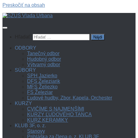
Preskočiť na obsah
Hľadať:
ODBORY
Tanečný odbor
Hudobný odbor
Výtvarný odbor
SÚBORY
SPH Jazierko
DFS Železiarik
MFS Želiezko
FS Železiar
Ľudové hudby, Zbor, Kapela, Orchester
KURZY
CVIČÍME S NAJMENŠÍMI
KURZY ĽUDOVÉHO TANCA
KURZ KERAMIKY
KLUB 3F, o. z.
Stanovy
Prihláška za člena o. z. KLUB 3F