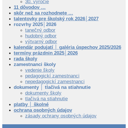
30. výročie
11 dôvodov …
skôr než sa rozhodnete …
talentovky pre školský rok 2026│2027
rozvrhy 2025│2026
tanečný odbor
hudobný odbor
výtvarný odbor
kalendár podujatí │ galéria úspechov 2025/2026
termíny prázdnin 2025│2026
rada školy
zamestnanci školy
vedenie školy
pedagogickí zamestnanci
nepedagogickí zamestnanci
dokumenty │ tlačivá na stiahnutie
dokumenty školy
tlačivá na stiahnutie
platby │ školné
ochrana osobných údajov
zásady ochrany osobných údajov