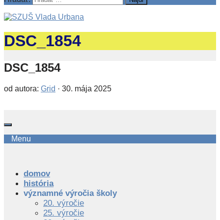
DSC_1854
DSC_1854
od autora:
Grid
·
30. mája 2025
Menu
domov
história
významné výročia školy
20. výročie
25. výročie