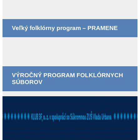
Veľký folklórny program – PRAMENE
VÝROČNÝ PROGRAM FOLKLÓRNYCH
SÚBOROV