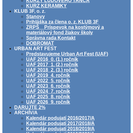
KURZY ĽUDOVÉHO TANCA
KURZ KERAMIKY
KLUB 3F, o. z.
Stanovy
Prihláška za člena o. z. KLUB 3F
ZRPŠ _ Príspevok na kostýmový a
materiálový fond žiakov školy
Správna rada Kontakt
DOBROMAT
URBAN ART FEST
Predstavujeme Urban Art Fest (UAF)
UAF 2016_0. (1.) ročník
UAF 2017_1. (2.) ročník
UAF 2018_2. (3.) ročník
UAF 2019_4. ročník
UAF 2022_5. ročník
UAF 2023_6. ročník
UAF 2024_7. ročník
UAF 2025_8. ročník
UAF 2026_9. ročník
DARUJTE 2%
ARCHÍV/A
Kalendár podujatí 2016/2017/A
Kalendár podujatí 2017/2018/A
Kalendár podujatí 2018/2019/A