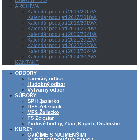
DARUJTE 2%
ARCHÍV/A
Kalendár podujatí 2016/2017/A
Kalendár podujatí 2017/2018/A
Kalendár podujatí 2018/2019/A
Kalendár podujatí 2019/2020/A
Kalendár podujatí 2020/2021/A
Kalendár podujatí 2021/2022/A
Kalendár podujatí 2022/2023/A
Kalendár podujatí 2023/2024/A
Kalendár podujatí 2024/2025/A
KONTAKT
ODBORY
Tanečný odbor
Hudobný odbor
Výtvarný odbor
SÚBORY
SPH Jazierko
DFS Železiarik
MFS Želiezko
FS Železiar
Ľudové hudby, Zbor, Kapela, Orchester
KURZY
CVIČÍME S NAJMENŠÍMI