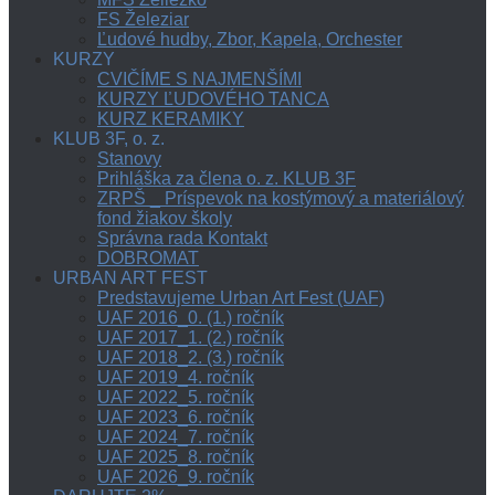
FS Železiar
Ľudové hudby, Zbor, Kapela, Orchester
KURZY
CVIČÍME S NAJMENŠÍMI
KURZY ĽUDOVÉHO TANCA
KURZ KERAMIKY
KLUB 3F, o. z.
Stanovy
Prihláška za člena o. z. KLUB 3F
ZRPŠ _ Príspevok na kostýmový a materiálový
fond žiakov školy
Správna rada Kontakt
DOBROMAT
URBAN ART FEST
Predstavujeme Urban Art Fest (UAF)
UAF 2016_0. (1.) ročník
UAF 2017_1. (2.) ročník
UAF 2018_2. (3.) ročník
UAF 2019_4. ročník
UAF 2022_5. ročník
UAF 2023_6. ročník
UAF 2024_7. ročník
UAF 2025_8. ročník
UAF 2026_9. ročník