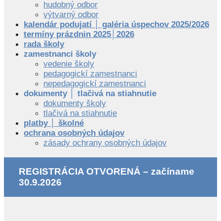
hudobný odbor
výtvarný odbor
kalendár podujatí │ galéria úspechov 2025/2026
termíny prázdnin 2025│2026
rada školy
zamestnanci školy
vedenie školy
pedagogickí zamestnanci
nepedagogickí zamestnanci
dokumenty │ tlačivá na stiahnutie
dokumenty školy
tlačivá na stiahnutie
platby │ školné
ochrana osobných údajov
zásady ochrany osobných údajov
REGISTRÁCIA OTVORENÁ – začíname
30.9.2026