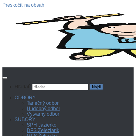
Preskočiť na obsah
Hľadať:
ODBORY
Tanečný odbor
Hudobný odbor
Výtvarný odbor
SÚBORY
SPH Jazierko
DFS Železiarik
MFS Želiezko