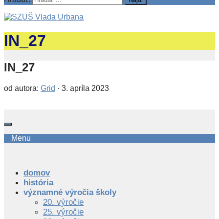
IN_27
IN_27
od autora:
Grid
·
3. apríla 2023
Menu
domov
história
významné výročia školy
20. výročie
25. výročie