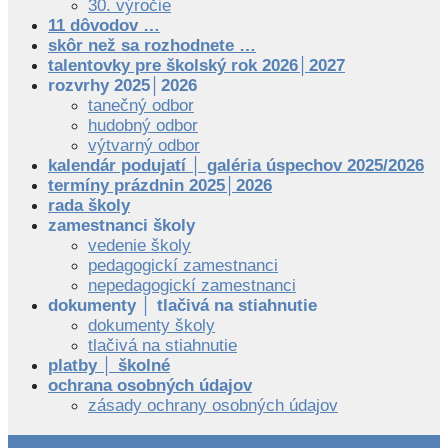
30. výročie
11 dôvodov …
skôr než sa rozhodnete …
talentovky pre školský rok 2026│2027
rozvrhy 2025│2026
tanečný odbor
hudobný odbor
výtvarný odbor
kalendár podujatí │ galéria úspechov 2025/2026
termíny prázdnin 2025│2026
rada školy
zamestnanci školy
vedenie školy
pedagogickí zamestnanci
nepedagogickí zamestnanci
dokumenty │ tlačivá na stiahnutie
dokumenty školy
tlačivá na stiahnutie
platby │ školné
ochrana osobných údajov
zásady ochrany osobných údajov