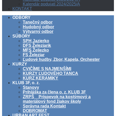
Kalendár podujatí 2024/2025/A
KONTAKT
ODBORY
Tanečný odbor
Hudobný odbor
Výtvarný odbor
SÚBORY
SPH Jazierko
DFS Železiarik
MFS Želiezko
FS Železiar
Ľudové hudby, Zbor, Kapela, Orchester
KURZY
CVIČÍME S NAJMENŠÍMI
KURZY ĽUDOVÉHO TANCA
KURZ KERAMIKY
KLUB 3F, o. z.
Stanovy
Prihláška za člena o. z. KLUB 3F
ZRPŠ _ Príspevok na kostýmový a
materiálový fond žiakov školy
Správna rada Kontakt
DOBROMAT
URBAN ART FEST