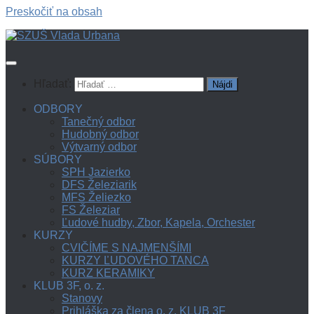
Preskočiť na obsah
Hľadať:
ODBORY
Tanečný odbor
Hudobný odbor
Výtvarný odbor
SÚBORY
SPH Jazierko
DFS Železiarik
MFS Želiezko
FS Železiar
Ľudové hudby, Zbor, Kapela, Orchester
KURZY
CVIČÍME S NAJMENŠÍMI
KURZY ĽUDOVÉHO TANCA
KURZ KERAMIKY
KLUB 3F, o. z.
Stanovy
Prihláška za člena o. z. KLUB 3F