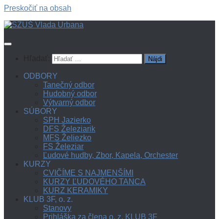
Preskočiť na obsah
Hľadať:
ODBORY
Tanečný odbor
Hudobný odbor
Výtvarný odbor
SÚBORY
SPH Jazierko
DFS Železiarik
MFS Želiezko
FS Železiar
Ľudové hudby, Zbor, Kapela, Orchester
KURZY
CVIČÍME S NAJMENŠÍMI
KURZY ĽUDOVÉHO TANCA
KURZ KERAMIKY
KLUB 3F, o. z.
Stanovy
Prihláška za člena o. z. KLUB 3F