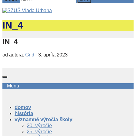
IN_4
IN_4
od autora:
Grid
·
3. apríla 2023
Menu
domov
história
významné výročia školy
20. výročie
25. výročie