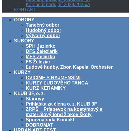
Kalendár podujatí 2024/2025/A
KONTAKT
ODBORY
Tanečný odbor
Hudobný odbor
Výtvarný odbor
SÚBORY
SPH Jazierko
DFS Železiarik
MFS Želiezko
FS Železiar
Ľudové hudby, Zbor, Kapela, Orchester
KURZY
CVIČÍME S NAJMENŠÍMI
KURZY ĽUDOVÉHO TANCA
KURZ KERAMIKY
KLUB 3F, o. z.
Stanovy
Prihláška za člena o. z. KLUB 3F
ZRPŠ _ Príspevok na kostýmový a
materiálový fond žiakov školy
Správna rada Kontakt
DOBROMAT
URBAN ART FEST