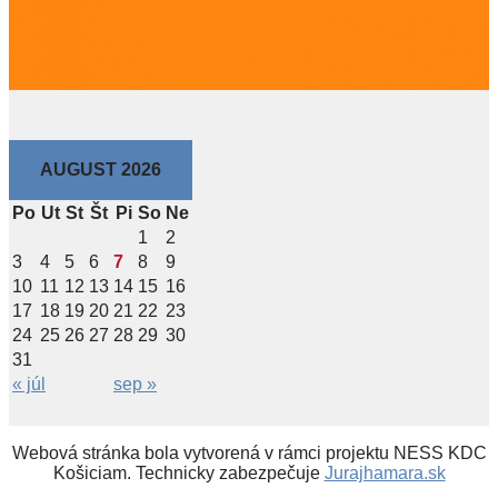
AUGUST 2026
Po
Ut
St
Št
Pi
So
Ne
1
2
3
4
5
6
7
8
9
10
11
12
13
14
15
16
17
18
19
20
21
22
23
24
25
26
27
28
29
30
31
« júl
sep »
Webová stránka bola vytvorená v rámci projektu NESS KDC
Košiciam. Technicky zabezpečuje
Jurajhamara.sk