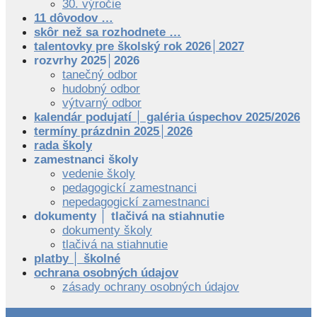
30. výročie
11 dôvodov …
skôr než sa rozhodnete …
talentovky pre školský rok 2026│2027
rozvrhy 2025│2026
tanečný odbor
hudobný odbor
výtvarný odbor
kalendár podujatí │ galéria úspechov 2025/2026
termíny prázdnin 2025│2026
rada školy
zamestnanci školy
vedenie školy
pedagogickí zamestnanci
nepedagogickí zamestnanci
dokumenty │ tlačivá na stiahnutie
dokumenty školy
tlačivá na stiahnutie
platby │ školné
ochrana osobných údajov
zásady ochrany osobných údajov