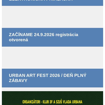
ZAČÍNAME 24.9.2026 registrácia
otvorená
URBAN ART FEST 2026 / DEŇ PLNÝ
ZÁBAVY